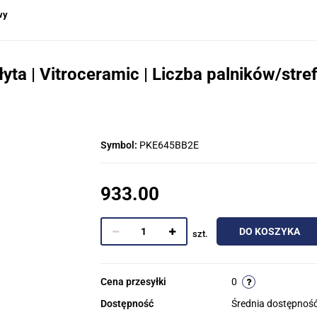
wy
yta | Vitroceramic | Liczba palników/stre
Symbol:
PKE645BB2E
933.00
DO KOSZYKA
szt.
Cena przesyłki
0
Dostępność
Średnia dostępnoś