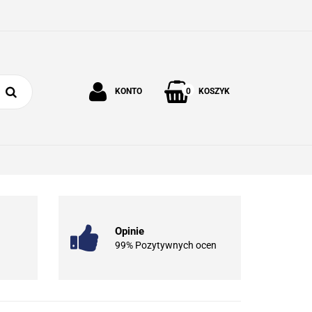
0
KONTO
KOSZYK
Zaloguj się
Zarejestruj się
 I OGRÓD
O NAS
KONTAKT
Dodaj zgłoszenie
Opinie
99% Pozytywnych ocen