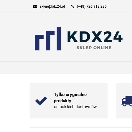
sklep@kdx24.pl
(+48) 726 918 285
KOMPUTERY I GAM
SPORT I TURYSTYK
KOMPUTERY I GAMING
ELEKT
Tylko oryginalne
produkty
od polskich dostawców