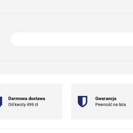
ING
ELEKTRONIKA
AGD
BIURO
GSM
A
DOM I OGRÓD
O NAS
KONTAKT
RONIKA
AGD
BIURO
GSM
SPORT I TURYSTYKA
DOM
Darmowa dostawa
Gwarancja
Od kwoty 499 zł
Pewność na lata