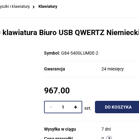
yszki i klawiatury
Klawiatury
 klawiatura Biuro USB QWERTZ Niemiecki
Symbol:
G84-5400LUMDE-2
Gwarancja
24 miesięcy
967.00
DO KOSZYKA
szt.
Wysyłka w ciągu
7 dni
Cena przesyłki
0