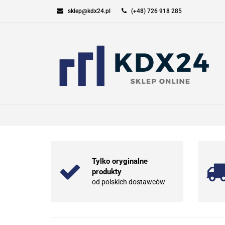
sklep@kdx24.pl
(+48) 726 918 285
KOMPUTERY I GAM
SPORT I TURYSTYK
KOMPUTERY I GAMING
ELEKT
Tylko oryginalne
produkty
od polskich dostawców