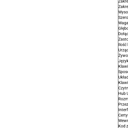
Zakre
Zakre
Wyso
Szer
Waga
Głęb
Dołą
Zast
Ilość
Urzą
Żywot
Język
Klaw
Sposó
Układ
Klaw
Czytn
Hub 
Rozmi
Prze
Inter
Certy
Wewn
Kod 