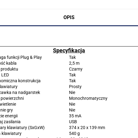
OPIS
Specyfikacja
ga funkcji Plug & Play
Tak
ść kabla
2,5 m
 produktu
Czarny
y LED
Tak
nomiczna konstrukcja
Tak
klawiatury
Prosty
tawka na nadgarstek
Nie
 powierzchni
Monochromatyczny
ietlenie
Nie
nie gry
Nie
ie energii
35 mA
j zasilania
USB
ry klawiatury (SxGxW)
374 x 20 x 139 mm
 klawiatury
540 g