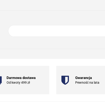
ING
ELEKTRONIKA
AGD
BIURO
GSM
A
DOM I OGRÓD
O NAS
KONTAKT
RONIKA
AGD
BIURO
GSM
SPORT I TURYSTYKA
DOM
Darmowa dostawa
Gwarancja
Od kwoty 499 zł
Pewność na lata