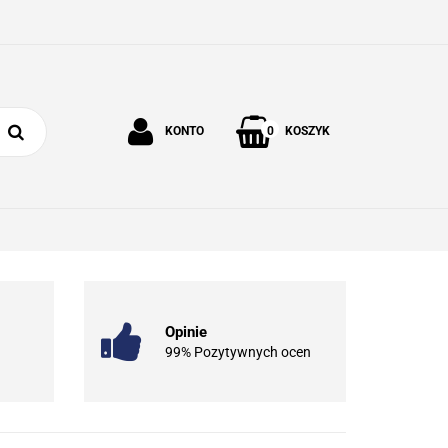
0
KONTO
KOSZYK
Zaloguj się
Zarejestruj się
 I OGRÓD
O NAS
KONTAKT
Dodaj zgłoszenie
Opinie
99% Pozytywnych ocen