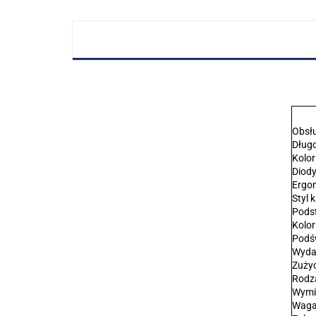
Obsłu
Długo
Kolor
Diod
Ergo
Styl 
Pods
Kolor
Podśw
Wyda
Zużyc
Rodza
Wymia
Waga