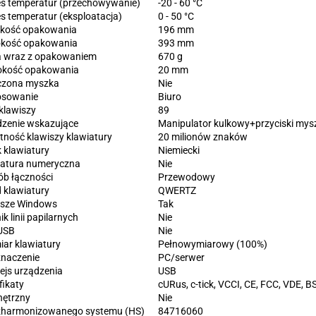
s temperatur (przechowywanie)
-20 - 60 °C
s temperatur (eksploatacja)
0 - 50 °C
kość opakowania
196 mm
okość opakowania
393 mm
 wraz z opakowaniem
670 g
okość opakowania
20 mm
czona myszka
Nie
osowanie
Biuro
 klawiszy
89
dzenie wskazujące
Manipulator kulkowy+przyciski mys
ność klawiszy klawiatury
20 milionów znaków
 klawiatury
Niemiecki
iatura numeryczna
Nie
b łączności
Przewodowy
 klawiatury
QWERTZ
isze Windows
Tak
ik linii papilarnych
Nie
USB
Nie
ar klawiatury
Pełnowymiarowy (100%)
znaczenie
PC/serwer
fejs urządzenia
USB
fikaty
cURus, c-tick, VCCI, CE, FCC, VDE, B
ętrzny
Nie
zharmonizowanego systemu (HS)
84716060