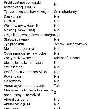
Profil dostępu do książki
Nie
telefonicznej (PBAP)
Typ zestawu słuchawkowego
Stereofoniczny
Daisy chain
Nie
Głos HD
Nie
Wbudowany wyłącznik
Nie
Nasićnij i mów (NIM)
Nie
Czujnik przewodnictwa kostnego
Nie
Stalowe zawiasy
Nie
Typ produktu
Zestaw słuchawkowy
Monitor pracy serca
Nie
Odciążenie ciśnienia w uchu
Nie
Zoptymalizowany dla
Microsoft Teams
Ujednolicona komunikacja
Nie
Czujnik ruchu
Nie
Współpraca z Amazon Alexa
Nie
Power bass
Nie
Odnowiony
Nie
Automatyczne podłączanie
Tak
Maksymalna liczba jednocześnie
2
podłączonych urządzeń
Virtual surround
Nie
Aktualizacje (OTA)
Nie
Diody LED
Call