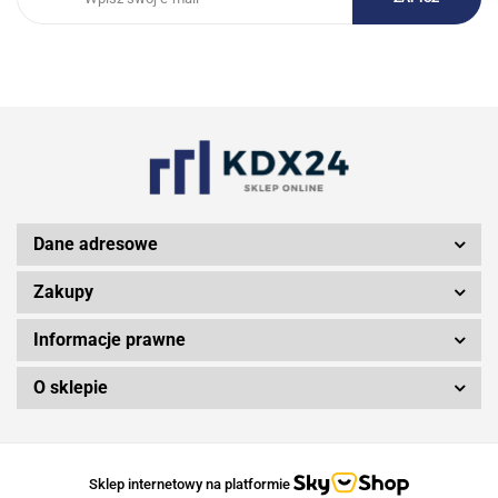
3DCONNEXION
3Doodler
Dane adresowe
Zakupy
Informacje prawne
3M
O sklepie
3MK
Sklep internetowy na platformie