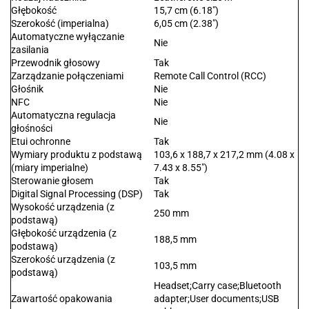
Głębokość
15,7 cm (6.18")
Szerokość (imperialna)
6,05 cm (2.38")
Automatyczne wyłączanie
Nie
zasilania
Przewodnik głosowy
Tak
Zarządzanie połączeniami
Remote Call Control (RCC)
Głośnik
Nie
NFC
Nie
Automatyczna regulacja
Nie
głośności
Etui ochronne
Tak
Wymiary produktu z podstawą
103,6 x 188,7 x 217,2 mm (4.08 x
(miary imperialne)
7.43 x 8.55")
Sterowanie głosem
Tak
Digital Signal Processing (DSP)
Tak
Wysokość urządzenia (z
250 mm
podstawą)
Głębokość urządzenia (z
188,5 mm
podstawą)
Szerokość urządzenia (z
103,5 mm
podstawą)
Headset;Carry case;Bluetooth
Zawartość opakowania
adapter;User documents;USB