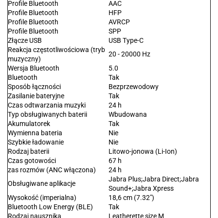
Profile Bluetooth
AAC
Profile Bluetooth
HFP
Profile Bluetooth
AVRCP
Profile Bluetooth
SPP
Złącze USB
USB Type-C
Reakcja częstotliwościowa (tryb
20 - 20000 Hz
muzyczny)
Wersja Bluetooth
5.0
Bluetooth
Tak
Sposób łączności
Bezprzewodowy
Zasilanie bateryjne
Tak
Czas odtwarzania muzyki
24 h
Typ obsługiwanych baterii
Wbudowana
Akumulatorek
Tak
Wymienna bateria
Nie
Szybkie ładowanie
Nie
Rodzaj baterii
Litowo-jonowa (Li-Ion)
Czas gotowości
67 h
zas rozmów (ANC włączona)
24 h
Jabra Plus;Jabra Direct;Jabra
Obsługiwane aplikacje
Sound+;Jabra Xpress
Wysokość (imperialna)
18,6 cm (7.32")
Bluetooth Low Energy (BLE)
Tak
Rodzaj nausznika
Leatherette size M