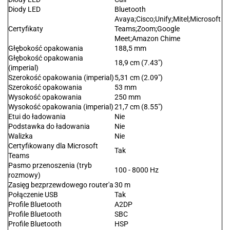
Diody LED
Bluetooth
Avaya;Cisco;Unify;Mitel;Microsoft
Certyfikaty
Teams;Zoom;Google
Meet;Amazon Chime
Głębokość opakowania
188,5 mm
Głębokość opakowania
18,9 cm (7.43")
(imperial)
Szerokość opakowania (imperial)
5,31 cm (2.09")
Szerokość opakowania
53 mm
Wysokość opakowania
250 mm
Wysokość opakowania (imperial)
21,7 cm (8.55")
Etui do ładowania
Nie
Podstawka do ładowania
Nie
Walizka
Nie
Certyfikowany dla Microsoft
Tak
Teams
Pasmo przenoszenia (tryb
100 - 8000 Hz
rozmowy)
Zasięg bezprzewdowego router'a
30 m
Połączenie USB
Tak
Profile Bluetooth
A2DP
Profile Bluetooth
SBC
Profile Bluetooth
HSP