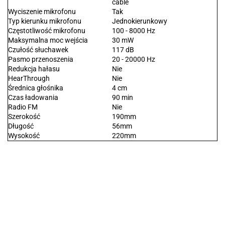
cable
Wyciszenie mikrofonu
Tak
Typ kierunku mikrofonu
Jednokierunkowy
Częstotliwość mikrofonu
100 - 8000 Hz
Maksymalna moc wejścia
30 mW
Czułość słuchawek
117 dB
Pasmo przenoszenia
20 - 20000 Hz
Redukcja hałasu
Nie
HearThrough
Nie
Średnica głośnika
4 cm
Czas ładowania
90 min
Radio FM
Nie
Szerokość
190mm
Długość
56mm
Wysokość
220mm
.Bez określenia producenta