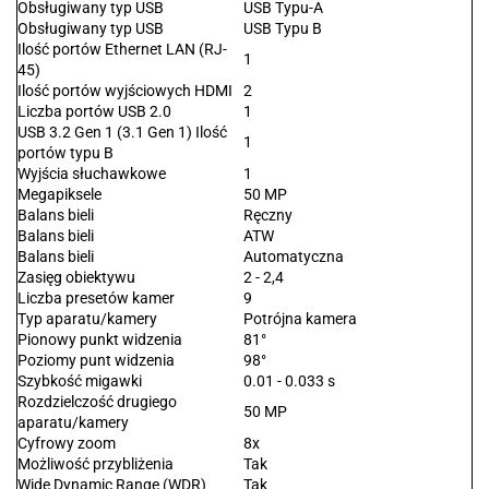
Obsługiwany typ USB
USB Typu-A
Obsługiwany typ USB
USB Typu B
Ilość portów Ethernet LAN (RJ-
1
45)
Ilość portów wyjściowych HDMI
2
Liczba portów USB 2.0
1
USB 3.2 Gen 1 (3.1 Gen 1) Ilość
1
portów typu B
Wyjścia słuchawkowe
1
Megapiksele
50 MP
Balans bieli
Ręczny
Balans bieli
ATW
Balans bieli
Automatyczna
Zasięg obiektywu
2 - 2,4
Liczba presetów kamer
9
Typ aparatu/kamery
Potrójna kamera
Pionowy punkt widzenia
81°
Poziomy punt widzenia
98°
Szybkość migawki
0.01 - 0.033 s
Rozdzielczość drugiego
50 MP
aparatu/kamery
Cyfrowy zoom
8x
Możliwość przybliżenia
Tak
Wide Dynamic Range (WDR)
Tak