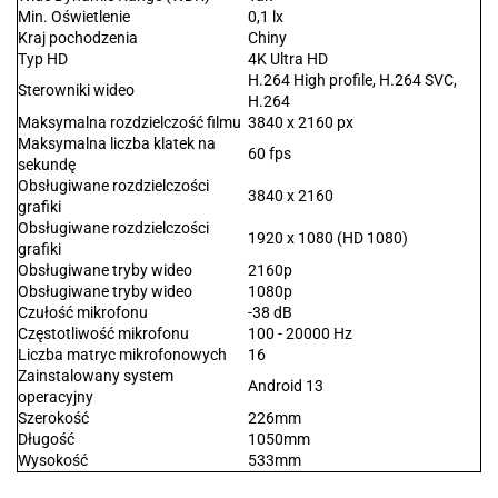
Min. Oświetlenie
0,1 lx
Kraj pochodzenia
Chiny
Typ HD
4K Ultra HD
H.264 High profile, H.264 SVC,
Sterowniki wideo
H.264
Maksymalna rozdzielczość filmu
3840 x 2160 px
Maksymalna liczba klatek na
60 fps
sekundę
Obsługiwane rozdzielczości
3840 x 2160
grafiki
Obsługiwane rozdzielczości
1920 x 1080 (HD 1080)
grafiki
Obsługiwane tryby wideo
2160p
Obsługiwane tryby wideo
1080p
Czułość mikrofonu
-38 dB
Częstotliwość mikrofonu
100 - 20000 Hz
Liczba matryc mikrofonowych
16
Zainstalowany system
Android 13
operacyjny
Szerokość
226mm
Długość
1050mm
Wysokość
533mm