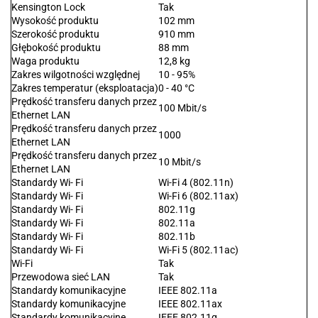
Kensington Lock
Tak
Wysokość produktu
102 mm
Szerokość produktu
910 mm
Głębokość produktu
88 mm
Waga produktu
12,8 kg
Zakres wilgotności względnej
10 - 95%
Zakres temperatur (eksploatacja)
0 - 40 °C
Prędkość transferu danych przez
100 Mbit/s
Ethernet LAN
Prędkość transferu danych przez
1000
Ethernet LAN
Prędkość transferu danych przez
10 Mbit/s
Ethernet LAN
Standardy Wi- Fi
Wi-Fi 4 (802.11n)
Standardy Wi- Fi
Wi-Fi 6 (802.11ax)
Standardy Wi- Fi
802.11g
Standardy Wi- Fi
802.11a
Standardy Wi- Fi
802.11b
Standardy Wi- Fi
Wi-Fi 5 (802.11ac)
Wi-Fi
Tak
Przewodowa sieć LAN
Tak
Standardy komunikacyjne
IEEE 802.11a
Standardy komunikacyjne
IEEE 802.11ax
Standardy komunikacyjne
IEEE 802.11g