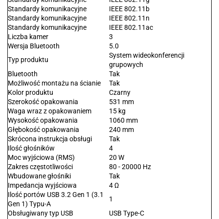
Standardy komunikacyjne
IEEE 802.11b
Standardy komunikacyjne
IEEE 802.11n
Standardy komunikacyjne
IEEE 802.11ac
Liczba kamer
3
Wersja Bluetooth
5.0
System wideokonferencji
Typ produktu
grupowych
Bluetooth
Tak
Możliwość montażu na ścianie
Tak
Kolor produktu
Czarny
Szerokość opakowania
531 mm
Waga wraz z opakowaniem
15 kg
Wysokość opakowania
1060 mm
Głębokość opakowania
240 mm
Skrócona instrukcja obsługi
Tak
Ilość głośników
4
Moc wyjściowa (RMS)
20 W
Zakres częstotliwości
80 - 20000 Hz
Wbudowane głośniki
Tak
Impedancja wyjściowa
4 Ω
Ilość portów USB 3.2 Gen 1 (3.1
1
Gen 1) Typu-A
Obsługiwany typ USB
USB Type-C