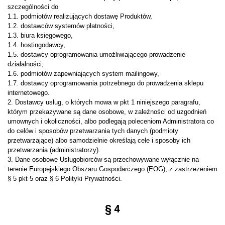
szczególności do
1.1. podmiotów realizujących dostawę Produktów,
1.2. dostawców systemów płatności,
1.3. biura księgowego,
1.4. hostingodawcy,
1.5. dostawcy oprogramowania umożliwiającego prowadzenie
działalności,
1.6. podmiotów zapewniających system mailingowy,
1.7. dostawcy oprogramowania potrzebnego do prowadzenia sklepu
internetowego.
2. Dostawcy usług, o których mowa w pkt 1 niniejszego paragrafu,
którym przekazywane są dane osobowe, w zależności od uzgodnień
umownych i okoliczności, albo podlegają poleceniom Administratora co
do celów i sposobów przetwarzania tych danych (podmioty
przetwarzające) albo samodzielnie określają cele i sposoby ich
przetwarzania (administratorzy).
3. Dane osobowe Usługobiorców są przechowywane wyłącznie na
terenie Europejskiego Obszaru Gospodarczego (EOG), z zastrzeżeniem
§ 5 pkt 5 oraz § 6 Polityki Prywatności.
§ 4