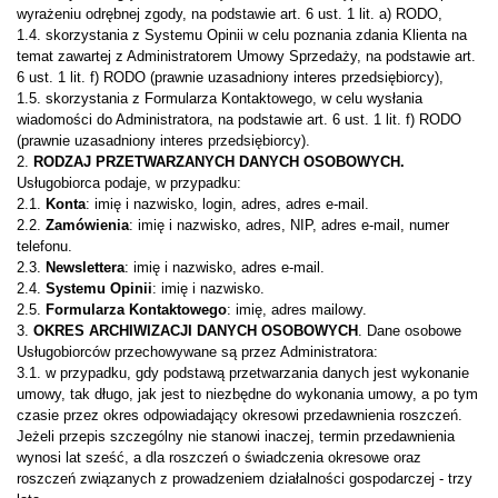
wyrażeniu odrębnej zgody, na podstawie art. 6 ust. 1 lit. a) RODO,
1.4. skorzystania z Systemu Opinii w celu poznania zdania Klienta na
temat zawartej z Administratorem Umowy Sprzedaży, na podstawie art.
6 ust. 1 lit. f) RODO (prawnie uzasadniony interes przedsiębiorcy),
1.5. skorzystania z Formularza Kontaktowego, w celu wysłania
wiadomości do Administratora, na podstawie art. 6 ust. 1 lit. f) RODO
(prawnie uzasadniony interes przedsiębiorcy).
2.
RODZAJ PRZETWARZANYCH DANYCH OSOBOWYCH.
Usługobiorca podaje, w przypadku:
2.1.
Konta
: imię i nazwisko, login, adres, adres e-mail.
2.2.
Zamówienia
: imię i nazwisko, adres, NIP, adres e-mail, numer
telefonu.
2.3.
Newslettera
: imię i nazwisko, adres e-mail.
2.4.
Systemu Opinii
: imię i nazwisko.
2.5.
Formularza Kontaktowego
: imię, adres mailowy.
3.
OKRES ARCHIWIZACJI DANYCH OSOBOWYCH
. Dane osobowe
Usługobiorców przechowywane są przez Administratora:
3.1. w przypadku, gdy podstawą przetwarzania danych jest wykonanie
umowy, tak długo, jak jest to niezbędne do wykonania umowy, a po tym
czasie przez okres odpowiadający okresowi przedawnienia roszczeń.
Jeżeli przepis szczególny nie stanowi inaczej, termin przedawnienia
wynosi lat sześć, a dla roszczeń o świadczenia okresowe oraz
roszczeń związanych z prowadzeniem działalności gospodarczej - trzy