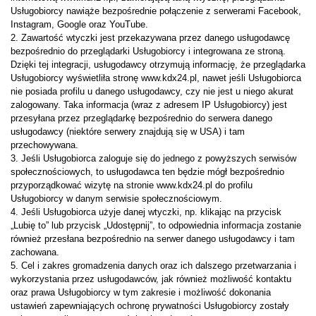
Usługobiorcy nawiąże bezpośrednie połączenie z serwerami Facebook,
Instagram, Google oraz YouTube.
2. Zawartość wtyczki jest przekazywana przez danego usługodawcę
bezpośrednio do przeglądarki Usługobiorcy i integrowana ze stroną.
Dzięki tej integracji, usługodawcy otrzymują informację, że przeglądarka
Usługobiorcy wyświetliła stronę www.kdx24.pl, nawet jeśli Usługobiorca
nie posiada profilu u danego usługodawcy, czy nie jest u niego akurat
zalogowany. Taka informacja (wraz z adresem IP Usługobiorcy) jest
przesyłana przez przeglądarkę bezpośrednio do serwera danego
usługodawcy (niektóre serwery znajdują się w USA) i tam
przechowywana.
3. Jeśli Usługobiorca zaloguje się do jednego z powyższych serwisów
społecznościowych, to usługodawca ten będzie mógł bezpośrednio
przyporządkować wizytę na stronie www.kdx24.pl do profilu
Usługobiorcy w danym serwisie społecznościowym.
4. Jeśli Usługobiorca użyje danej wtyczki, np. klikając na przycisk
„Lubię to” lub przycisk „Udostępnij”, to odpowiednia informacja zostanie
również przesłana bezpośrednio na serwer danego usługodawcy i tam
zachowana.
5. Cel i zakres gromadzenia danych oraz ich dalszego przetwarzania i
wykorzystania przez usługodawców, jak również możliwość kontaktu
oraz prawa Usługobiorcy w tym zakresie i możliwość dokonania
ustawień zapewniających ochronę prywatności Usługobiorcy zostały