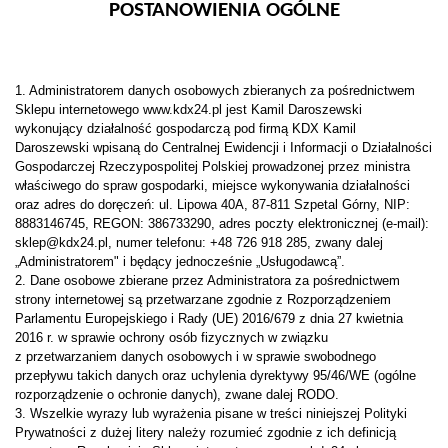
POSTANOWIENIA OGÓLNE
1. Administratorem danych osobowych zbieranych za pośrednictwem
Sklepu internetowego www.kdx24.pl jest Kamil Daroszewski
wykonujący działalność gospodarczą pod firmą KDX Kamil
Daroszewski wpisaną do Centralnej Ewidencji i Informacji o Działalności
Gospodarczej Rzeczypospolitej Polskiej prowadzonej przez ministra
właściwego do spraw gospodarki, miejsce wykonywania działalności
oraz adres do doręczeń: ul. Lipowa 40A, 87-811 Szpetal Górny, NIP:
8883146745, REGON: 386733290, adres poczty elektronicznej (e-mail):
sklep@kdx24.pl, numer telefonu: +48 726 918 285, zwany dalej
„Administratorem" i będący jednocześnie „Usługodawcą”.
2. Dane osobowe zbierane przez Administratora za pośrednictwem
strony internetowej są przetwarzane zgodnie z Rozporządzeniem
Parlamentu Europejskiego i Rady (UE) 2016/679 z dnia 27 kwietnia
2016 r. w sprawie ochrony osób fizycznych w związku
z przetwarzaniem danych osobowych i w sprawie swobodnego
przepływu takich danych oraz uchylenia dyrektywy 95/46/WE (ogólne
rozporządzenie o ochronie danych), zwane dalej RODO.
3. Wszelkie wyrazy lub wyrażenia pisane w treści niniejszej Polityki
Prywatności z dużej litery należy rozumieć zgodnie z ich definicją