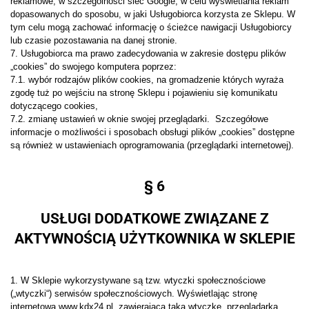
reklamowe, w szczególności sieć Google, w celu wyświetlania reklam
dopasowanych do sposobu, w jaki Usługobiorca korzysta ze Sklepu. W
tym celu mogą zachować informację o ścieżce nawigacji Usługobiorcy
lub czasie pozostawania na danej stronie.
7. Usługobiorca ma prawo zadecydowania w zakresie dostępu plików
„cookies” do swojego komputera poprzez:
7.1. wybór rodzajów plików cookies, na gromadzenie których wyraża
zgodę tuż po wejściu na stronę Sklepu i pojawieniu się komunikatu
dotyczącego cookies,
7.2. zmianę ustawień w oknie swojej przeglądarki. Szczegółowe
informacje o możliwości i sposobach obsługi plików „cookies” dostępne
są również w ustawieniach oprogramowania (przeglądarki internetowej).
§ 6
USŁUGI DODATKOWE ZWIĄZANE Z
AKTYWNOŚCIĄ UŻYTKOWNIKA W SKLEPIE
1. W Sklepie wykorzystywane są tzw. wtyczki społecznościowe
(„wtyczki“) serwisów społecznościowych. Wyświetlając stronę
internetową www.kdx24.pl, zawierającą taką wtyczkę, przeglądarka