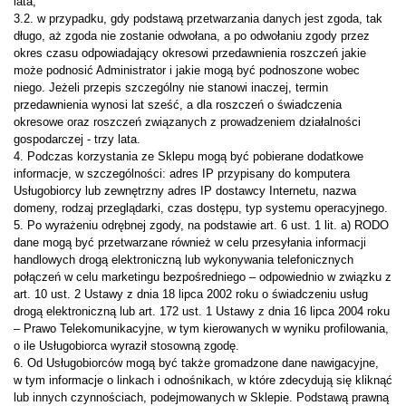
lata,
3.2. w przypadku, gdy podstawą przetwarzania danych jest zgoda, tak
długo, aż zgoda nie zostanie odwołana, a po odwołaniu zgody przez
okres czasu odpowiadający okresowi przedawnienia roszczeń jakie
może podnosić Administrator i jakie mogą być podnoszone wobec
niego. Jeżeli przepis szczególny nie stanowi inaczej, termin
przedawnienia wynosi lat sześć, a dla roszczeń o świadczenia
okresowe oraz roszczeń związanych z prowadzeniem działalności
gospodarczej - trzy lata.
4. Podczas korzystania ze Sklepu mogą być pobierane dodatkowe
informacje, w szczególności: adres IP przypisany do komputera
Usługobiorcy lub zewnętrzny adres IP dostawcy Internetu, nazwa
domeny, rodzaj przeglądarki, czas dostępu, typ systemu operacyjnego.
5. Po wyrażeniu odrębnej zgody, na podstawie art. 6 ust. 1 lit. a) RODO
dane mogą być przetwarzane również w celu przesyłania informacji
handlowych drogą elektroniczną lub wykonywania telefonicznych
połączeń w celu marketingu bezpośredniego – odpowiednio w związku z
art. 10 ust. 2 Ustawy z dnia 18 lipca 2002 roku o świadczeniu usług
drogą elektroniczną lub art. 172 ust. 1 Ustawy z dnia 16 lipca 2004 roku
– Prawo Telekomunikacyjne, w tym kierowanych w wyniku profilowania,
o ile Usługobiorca wyraził stosowną zgodę.
6. Od Usługobiorców mogą być także gromadzone dane nawigacyjne,
w tym informacje o linkach i odnośnikach, w które zdecydują się kliknąć
lub innych czynnościach, podejmowanych w Sklepie. Podstawą prawną