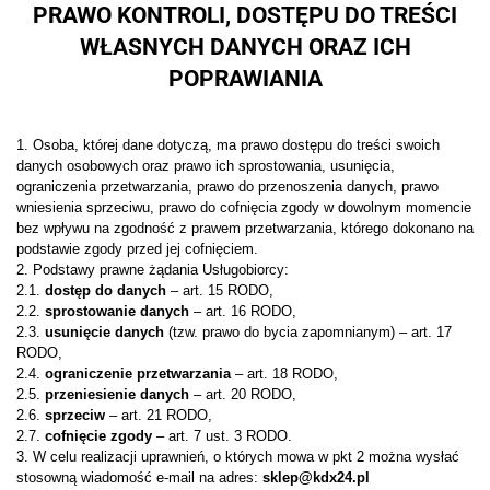
PRAWO KONTROLI, DOSTĘPU DO TREŚCI
WŁASNYCH DANYCH ORAZ ICH
POPRAWIANIA
1. Osoba, której dane dotyczą, ma prawo dostępu do treści swoich
danych osobowych oraz prawo ich sprostowania, usunięcia,
ograniczenia przetwarzania, prawo do przenoszenia danych, prawo
wniesienia sprzeciwu, prawo do cofnięcia zgody w dowolnym momencie
bez wpływu na zgodność z prawem przetwarzania, którego dokonano na
podstawie zgody przed jej cofnięciem.
2. Podstawy prawne żądania Usługobiorcy:
2.1.
dostęp do danych
– art. 15 RODO,
2.2.
sprostowanie danych
– art. 16 RODO,
2.3.
usunięcie danych
(tzw. prawo do bycia zapomnianym) – art. 17
RODO,
2.4.
ograniczenie przetwarzania
– art. 18 RODO,
2.5.
przeniesienie danych
– art. 20 RODO,
2.6.
sprzeciw
– art. 21 RODO,
2.7.
cofnięcie zgody
– art. 7 ust. 3 RODO.
3. W celu realizacji uprawnień, o których mowa w pkt 2 można wysłać
stosowną wiadomość e-mail na adres:
sklep@kdx24.pl