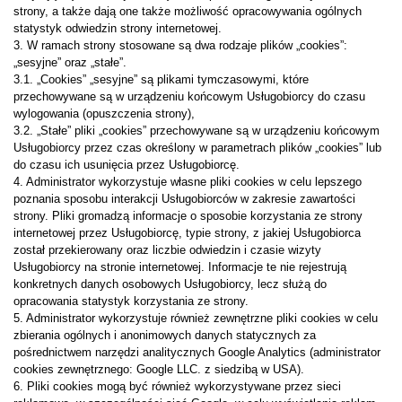
strony, a także dają one także możliwość opracowywania ogólnych
statystyk odwiedzin strony internetowej.
3. W ramach strony stosowane są dwa rodzaje plików „cookies”:
„sesyjne” oraz „stałe”.
3.1. „Cookies” „sesyjne” są plikami tymczasowymi, które
przechowywane są w urządzeniu końcowym Usługobiorcy do czasu
wylogowania (opuszczenia strony),
3.2. „Stałe” pliki „cookies” przechowywane są w urządzeniu końcowym
Usługobiorcy przez czas określony w parametrach plików „cookies” lub
do czasu ich usunięcia przez Usługobiorcę.
4. Administrator wykorzystuje własne pliki cookies w celu lepszego
poznania sposobu interakcji Usługobiorców w zakresie zawartości
strony. Pliki gromadzą informacje o sposobie korzystania ze strony
internetowej przez Usługobiorcę, typie strony, z jakiej Usługobiorca
został przekierowany oraz liczbie odwiedzin i czasie wizyty
Usługobiorcy na stronie internetowej. Informacje te nie rejestrują
konkretnych danych osobowych Usługobiorcy, lecz służą do
opracowania statystyk korzystania ze strony.
5. Administrator wykorzystuje również zewnętrzne pliki cookies w celu
zbierania ogólnych i anonimowych danych statycznych za
pośrednictwem narzędzi analitycznych Google Analytics (administrator
cookies zewnętrznego: Google LLC. z siedzibą w USA).
6. Pliki cookies mogą być również wykorzystywane przez sieci