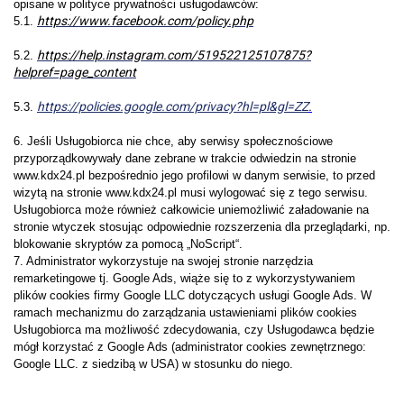
opisane w polityce prywatności usługodawców:
https://www.facebook.com/policy.php
5.1.
https://help.instagram.com/519522125107875?
5.2.
helpref=page_content
https://policies.google.com/privacy?hl=pl&gl=ZZ
.
5.3.
6. Jeśli Usługobiorca nie chce, aby serwisy społecznościowe
przyporządkowywały dane zebrane w trakcie odwiedzin na stronie
www.kdx24.pl bezpośrednio jego profilowi w danym serwisie, to przed
wizytą na stronie www.kdx24.pl musi wylogować się z tego serwisu.
Usługobiorca może również całkowicie uniemożliwić załadowanie na
stronie wtyczek stosując odpowiednie rozszerzenia dla przeglądarki, np.
blokowanie skryptów za pomocą „NoScript“.
7. Administrator wykorzystuje na swojej stronie narzędzia
remarketingowe tj. Google Ads, wiąże się to z wykorzystywaniem
plików cookies firmy Google LLC dotyczących usługi Google Ads. W
ramach mechanizmu do zarządzania ustawieniami plików cookies
Usługobiorca ma możliwość zdecydowania, czy Usługodawca będzie
mógł korzystać z Google Ads (administrator cookies zewnętrznego:
Google LLC. z siedzibą w USA) w stosunku do niego.