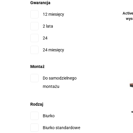
Gwarancja
Natec
Drewno/czarny
Active
12 miesięcy
NITRO CONCEPTS
wys
Grafitowy
2 lata
No name
Srebrno-czarny
24
RED FIGHTER
Szary
24 miesięcy
TECHLY
3 lata
TOP E SHOP
Montaż
36 miesięcy
UNIQUE
Do samodzielnego
4 lata
montażu
Rodzaj
Biurko
Biurko standardowe