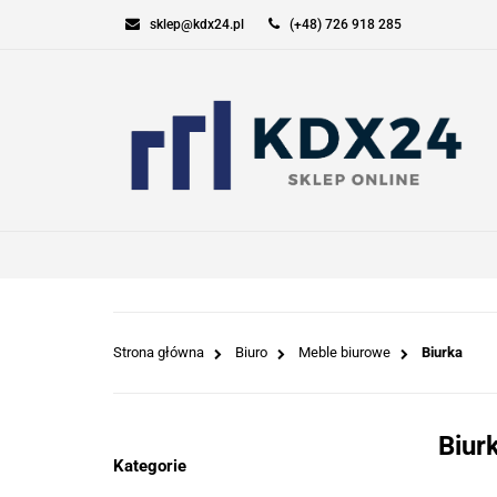
sklep@kdx24.pl
(+48) 726 918 285
KOMPUTERY I GAM
SPORT I TURYSTYK
KOMPUTERY I GAMING
ELEKT
Strona główna
Biuro
Meble biurowe
Biurka
Biur
Kategorie