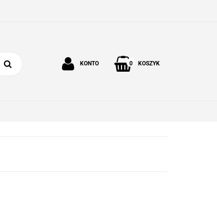
0
KONTO
KOSZYK
Zaloguj się
Zarejestruj się
 I OGRÓD
O NAS
KONTAKT
Dodaj zgłoszenie