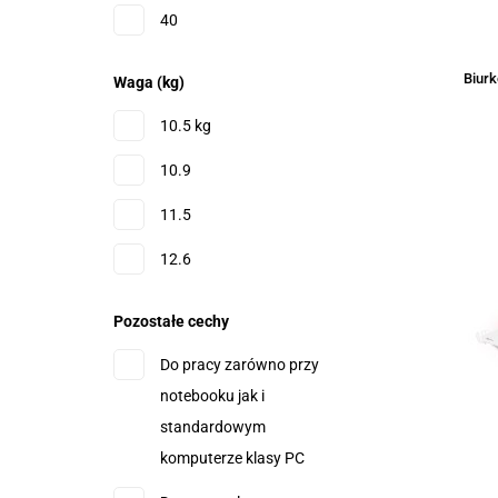
80
40
810
800
45
Biurk
Waga (kg)
84 - minimalna, 130 -
46
maksymalna
10.5 kg
480
90
10.9
510
11.5
59
12.6
60
16.805
Pozostałe cechy
600
17.28
Do pracy zarówno przy
61.5
18
notebooku jak i
65
standardowym
18.9
komputerze klasy PC
690
22.68