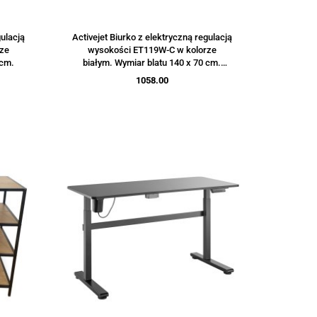
gulacją
Activejet Biurko z elektryczną regulacją
rze
wysokości ET119W-C w kolorze
 cm.
białym. Wymiar blatu 140 x 70 cm.
(OUTLET)
1058.00