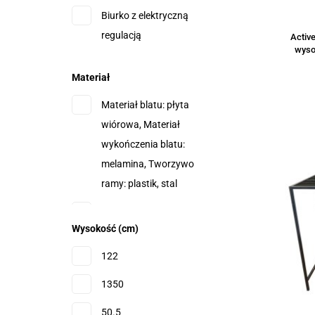
Biurko z elektryczną
regulacją
Active
wyso
Materiał
Materiał blatu: płyta
wiórowa, Materiał
wykończenia blatu:
melamina, Tworzywo
ramy: plastik, stal
Metal
Wysokość (cm)
Stalowa rama
122
Stalowa rama, Blat z
1350
włókna węglowego
50.5