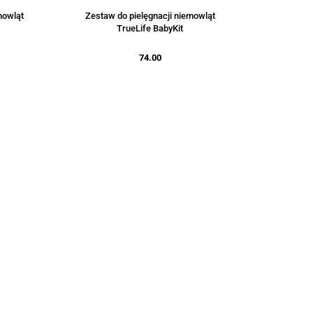
mowląt
Zestaw do pielęgnacji niemowląt
TrueLife BabyKit
74.00