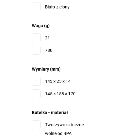
Biało-zielony
Waga (g)
21
780
Wymiary (mm)
143 x 25 x 14
145 × 158 × 170
Butelka - materiał
Tworzywo sztuczne
wolne od BPA