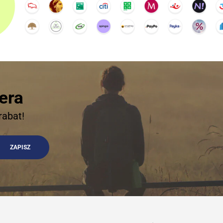
era
rabat!