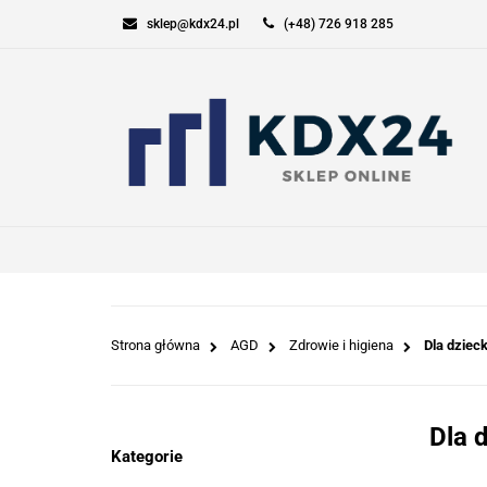
sklep@kdx24.pl
(+48) 726 918 285
KOMPUTERY I GAM
SPORT I TURYSTYK
KOMPUTERY I GAMING
ELEKT
Strona główna
AGD
Zdrowie i higiena
Dla dziec
Dla 
Kategorie