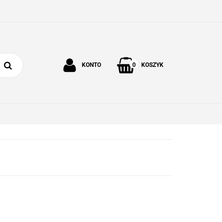
0
KONTO
KOSZYK
Zaloguj się
Zarejestruj się
 I OGRÓD
O NAS
KONTAKT
Dodaj zgłoszenie