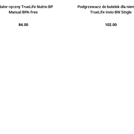
tator ręczny TrueLife Nutrio BP
Podgrzewacz do butelek dla nie
Manual BPA-free
TrueLife Invio BW Single
84.00
102.00