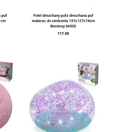
 puf
Fotel dmuchany pufa dmuchana puf
2 cm
materac do siedzenia 137x127x74cm
Bestway 66505
117.00