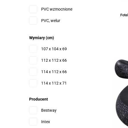
Zielony
PVC wzmocnione
Fote
PVC, welur
Wymiary (cm)
107 x 104 x 69
112 x 112 x 66
114 x 112 x 66
114 x 112 x 71
23 x 15
Producent
29 x 22
Bestway
Intex