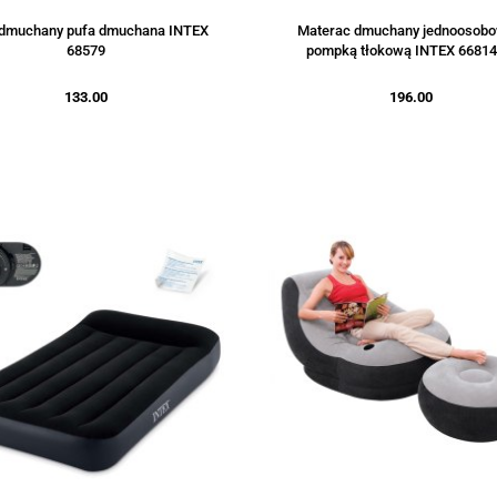
 dmuchany pufa dmuchana INTEX
Materac dmuchany jednoosobo
68579
pompką tłokową INTEX 6681
133.00
196.00