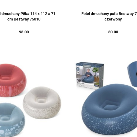
l dmuchany Piłka 114 x 112 x 71
Fotel dmuchany pufa Bestway 
cm Bestway 75010
czerwony
93.00
80.00