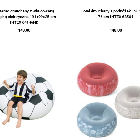
terac dmuchany z wbudowaną
Fotel dmuchany + podnóżek 130 
pką elektryczną 191x99x25 cm
76 cm INTEX 68564
INTEX 64146ND
148.00
148.00