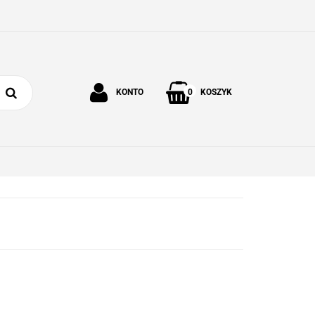
0
KONTO
KOSZYK
Zaloguj się
Zarejestruj się
 I OGRÓD
O NAS
KONTAKT
Dodaj zgłoszenie