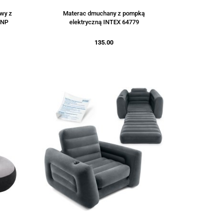
wy z
Materac dmuchany z pompką
4NP
elektryczną INTEX 64779
135.00