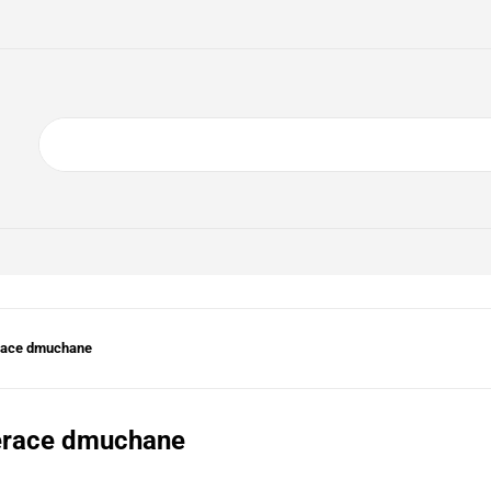
ING
ELEKTRONIKA
AGD
BIURO
GSM
A
DOM I OGRÓD
O NAS
KONTAKT
RONIKA
AGD
BIURO
GSM
SPORT I TURYSTYKA
DOM
race dmuchane
race dmuchane