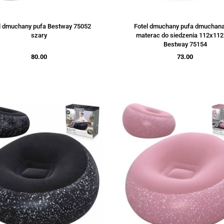
l dmuchany pufa Bestway 75052
Fotel dmuchany pufa dmuchana
szary
materac do siedzenia 112x11
Bestway 75154
80.00
73.00