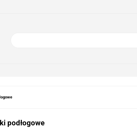
ING
ELEKTRONIKA
AGD
BIURO
GSM
A
DOM I OGRÓD
O NAS
KONTAKT
RONIKA
AGD
BIURO
GSM
SPORT I TURYSTYKA
DOM
dłogowe
ki podłogowe