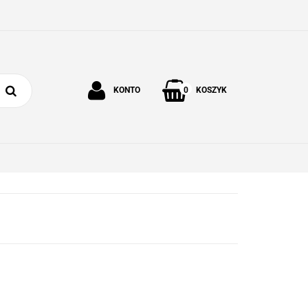
0
KONTO
KOSZYK
Zaloguj się
Zarejestruj się
 I OGRÓD
O NAS
KONTAKT
Dodaj zgłoszenie