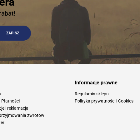
era
rabat!
y
Informacje prawne
a
Regulamin sklepu
 Płatności
Polityka prywatności i Cookies
e i reklamacja
przyjmowania zwrotów
ter