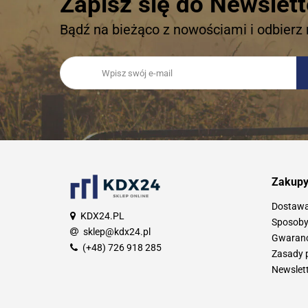
Zapisz się do Newslett
Bądź na bieżąco z nowościami i odbierz 
Zakup
Dostaw
KDX24.PL
Sposoby
sklep@kdx24.pl
Gwarancj
(+48) 726 918 285
Zasady 
Newslet