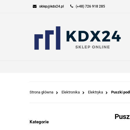
sklep@kdx24.pl
(+48) 726 918 285
KOMPUTERY I GAM
SPORT I TURYSTYK
KOMPUTERY I GAMING
ELEKT
Strona główna
Elektronika
Elektryka
Puszki po
Pusz
Kategorie