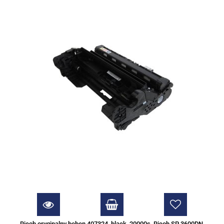
Ricoh oryginalny bęben 407324, black, 20000s, Ricoh SP 3600DN,