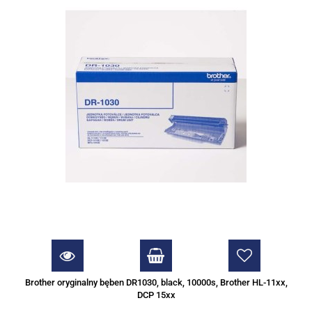
Brother oryginalny bęben DR1030, black, 10000s, Brother HL-11xx,
DCP 15xx