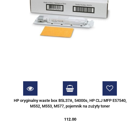
HP oryginalny waste box B5L37A, 54000s, HP CLJ MFP E57540,
M552, M553, M577, pojemnik na zużyty toner
112.00