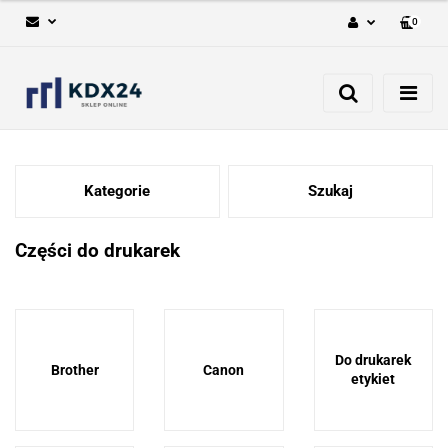
0
Zaloguj się
Zarejestruj się
Dodaj zgłoszenie
Kategorie
Szukaj
Części do drukarek
Do drukarek
Brother
Canon
etykiet