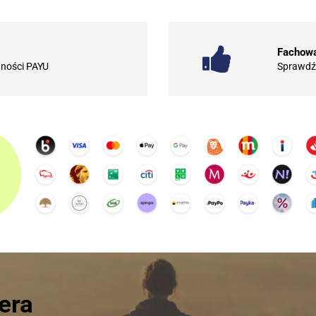
Fachowa
tności PAYU
Sprawdź 
era