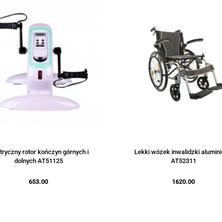
tryczny rotor kończyn górnych i
Lekki wózek inwalidzki alumin
dolnych AT51125
AT52311
653.00
1620.00