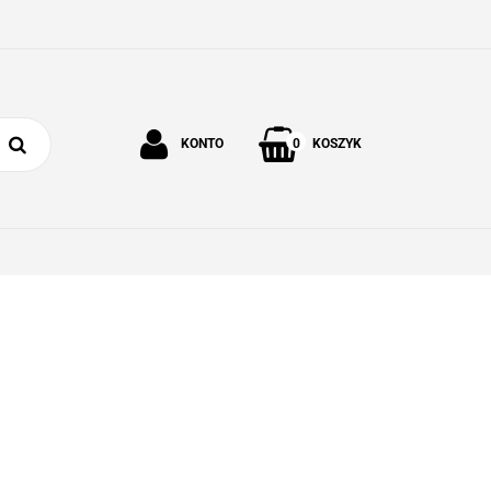
0
KONTO
KOSZYK
Zaloguj się
Zarejestruj się
 I OGRÓD
O NAS
KONTAKT
Dodaj zgłoszenie