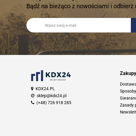
Bądź na bieżąco z nowościami i odbierz 
Zakup
Dostaw
KDX24.PL
Sposoby
sklep@kdx24.pl
Gwarancj
(+48) 726 918 285
Zasady 
Newslet