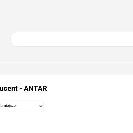
ING
ELEKTRONIKA
AGD
BIURO
GSM
A
DOM I OGRÓD
O NAS
KONTAKT
RONIKA
AGD
BIURO
GSM
SPORT I TURYSTYKA
DOM
ucent - ANTAR