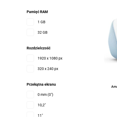
Pamięć RAM
1 GB
32 GB
Rozdzielczość
1920 x 1080 px
320 x 240 px
Przekątna ekranu
Ama
0 mm (0")
10,2"
11"