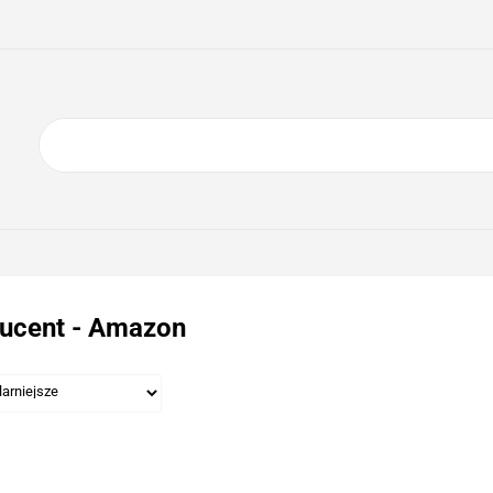
ING
ELEKTRONIKA
AGD
BIURO
GSM
A
DOM I OGRÓD
O NAS
KONTAKT
RONIKA
AGD
BIURO
GSM
SPORT I TURYSTYKA
DOM
ucent - Amazon