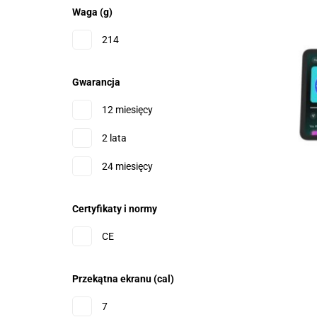
Waga (g)
214
Gwarancja
12 miesięcy
2 lata
24 miesięcy
Certyfikaty i normy
CE
Przekątna ekranu (cal)
7