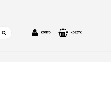
0
KONTO
KOSZYK
Zaloguj się
Zarejestruj się
 I OGRÓD
O NAS
KONTAKT
Dodaj zgłoszenie