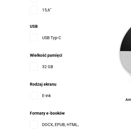
15,6"
21,5"
USB
5,5"
USB Typ-C
7,19 cm (2.83")
Wielkość pamięci
7"
32 GB
8,7"
Rodzaj ekranu
E-ink
Ama
Formaty e-booków
DOCX, EPUB, HTML,