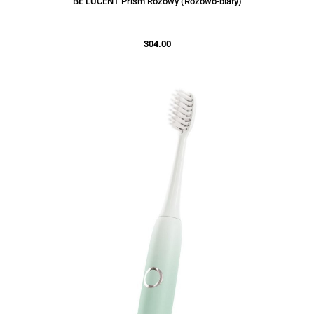
BE LUCENT Prism Różowy (Różowo-biały)
304.00