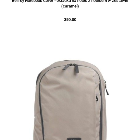
Bellroy Notebook Cover - okładka na notes z notesem w zestawie
(caramel)
350.00