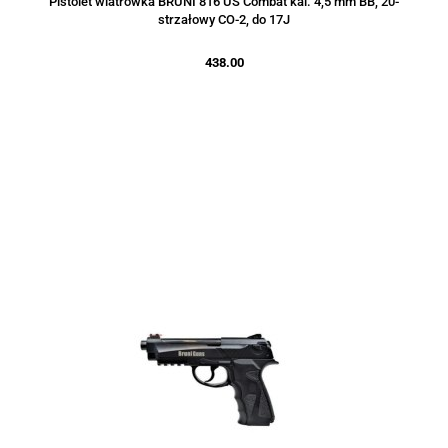
Pistolet wiatrówka BRUNI 816 US Combat kal. 4,5 mm BB, 20-
strzałowy CO-2, do 17J
438.00