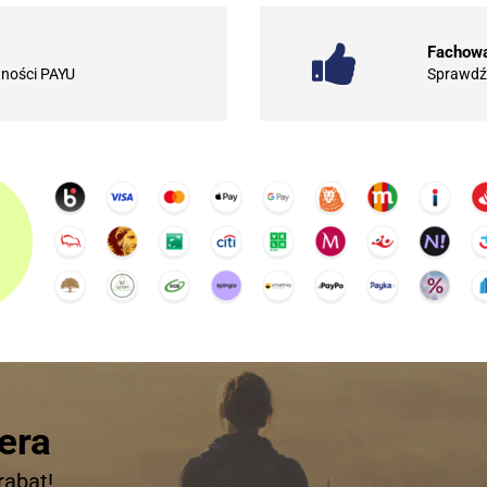
Fachowa
tności PAYU
Sprawdź 
era
rabat!