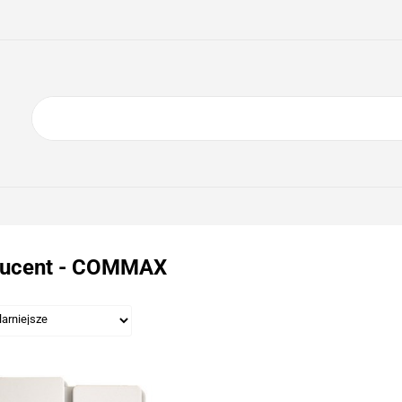
ING
ELEKTRONIKA
AGD
BIURO
GSM
A
DOM I OGRÓD
O NAS
KONTAKT
RONIKA
AGD
BIURO
GSM
SPORT I TURYSTYKA
DOM
ucent - COMMAX