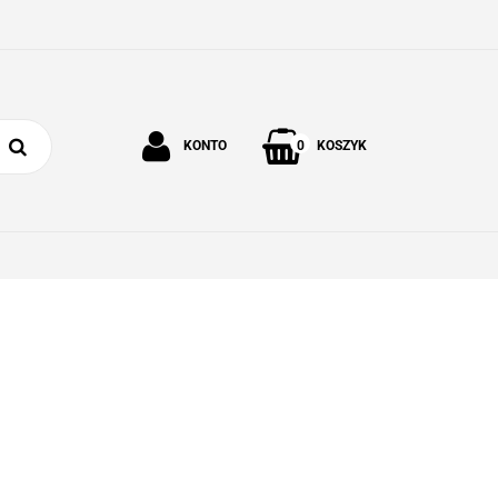
0
KONTO
KOSZYK
Zaloguj się
Zarejestruj się
 I OGRÓD
O NAS
KONTAKT
Dodaj zgłoszenie