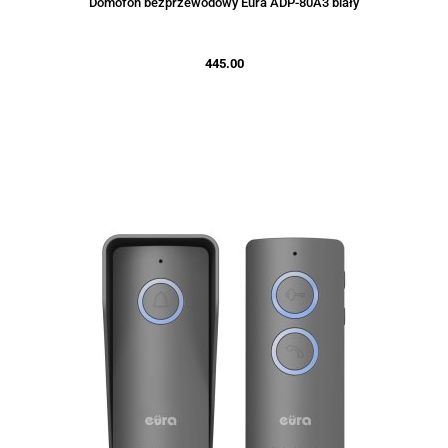
Domofon bezprzewodowy Eura ADP-80A3 biały
445.00