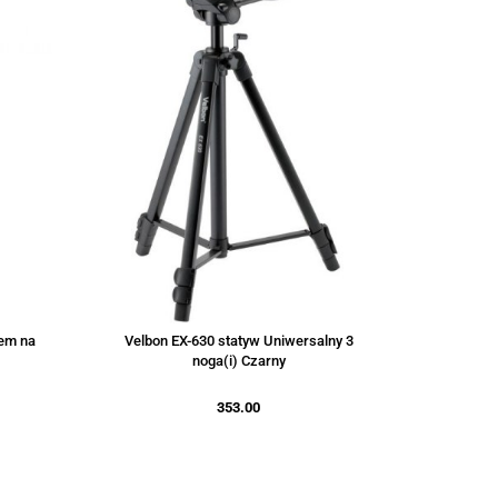
tem na
Velbon EX-630 statyw Uniwersalny 3
noga(i) Czarny
353.00