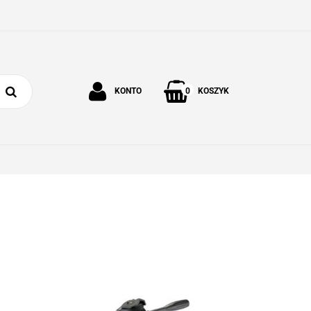
0
KONTO
KOSZYK
Zaloguj się
Zarejestruj się
 I OGRÓD
O NAS
KONTAKT
Dodaj zgłoszenie