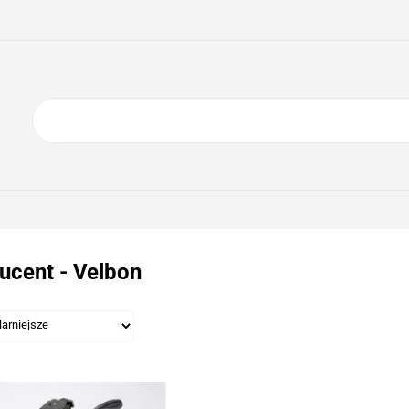
ING
ELEKTRONIKA
AGD
BIURO
GSM
A
DOM I OGRÓD
O NAS
KONTAKT
RONIKA
AGD
BIURO
GSM
SPORT I TURYSTYKA
DOM
ucent - Velbon