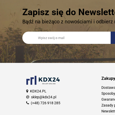
Zapisz się do Newslett
Bądź na bieżąco z nowościami i odbierz 
Zakup
Dostaw
KDX24.PL
Sposoby
sklep@kdx24.pl
Gwarancj
(+48) 726 918 285
Zasady 
Newslet