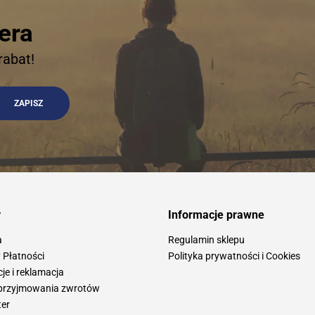
era
rabat!
y
Informacje prawne
a
Regulamin sklepu
 Płatności
Polityka prywatności i Cookies
e i reklamacja
przyjmowania zwrotów
ter