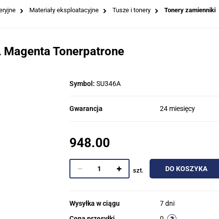
eryjne
Materiały eksploatacyjne
Tusze i tonery
Tonery zamienniki
 Magenta Tonerpatrone
Symbol:
SU346A
Gwarancja
24 miesięcy
948.00
DO KOSZYKA
szt.
Wysyłka w ciągu
7 dni
Cena przesyłki
0