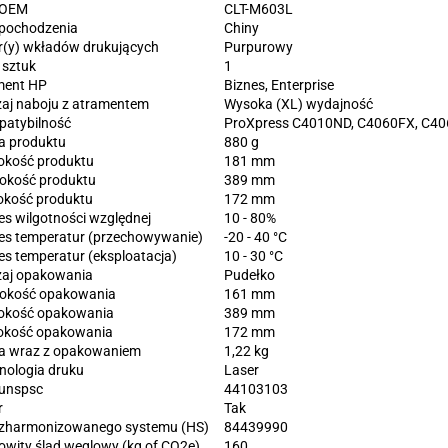
 OEM
CLT-M603L
 pochodzenia
Chiny
r(y) wkładów drukujących
Purpurowy
 sztuk
1
ment HP
Biznes, Enterprise
aj naboju z atramentem
Wysoka (XL) wydajność
atybilność
ProXpress C4010ND, C4060FX, ‎C4
 produktu
880 g
okość produktu
181 mm
okość produktu
389 mm
kość produktu
172 mm
es wilgotności względnej
10 - 80%
es temperatur (przechowywanie)
-20 - 40 °C
es temperatur (eksploatacja)
10 - 30 °C
aj opakowania
Pudełko
okość opakowania
161 mm
okość opakowania
389 mm
kość opakowania
172 mm
 wraz z opakowaniem
1,22 kg
nologia druku
Laser
unspsc
44103103
r
Tak
zharmonizowanego systemu (HS)
84439990
owity ślad węglowy (kg of CO2e)
160