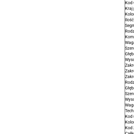
Kod
Kraj
Kolo
Ilość
Seg
Rodz
Komp
Waga
Szer
Głęb
Wyso
Zakr
Zakr
Zakr
Rodz
Głęb
Szer
Wyso
Waga
Tech
Kod 
Kolo
Kod 
Całk