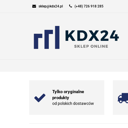
sklep@kdx24.pl
(+48) 726 918 285
KOMPUTERY I GAM
SPORT I TURYSTYK
KOMPUTERY I GAMING
ELEKT
Tylko oryginalne
produkty
od polskich dostawców