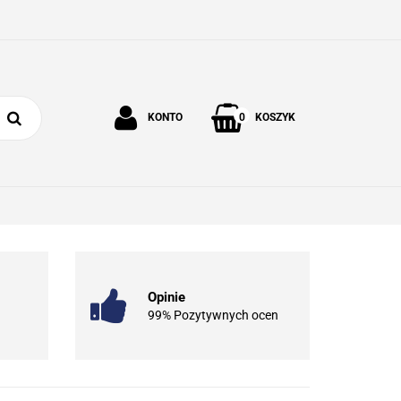
0
KONTO
KOSZYK
Zaloguj się
Zarejestruj się
 I OGRÓD
O NAS
KONTAKT
Dodaj zgłoszenie
Opinie
99% Pozytywnych ocen