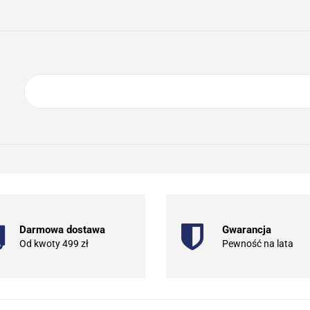
ING
ELEKTRONIKA
AGD
BIURO
GSM
A
DOM I OGRÓD
O NAS
KONTAKT
RONIKA
AGD
BIURO
GSM
SPORT I TURYSTYKA
DOM
Darmowa dostawa
Gwarancja
Od kwoty 499 zł
Pewność na lata