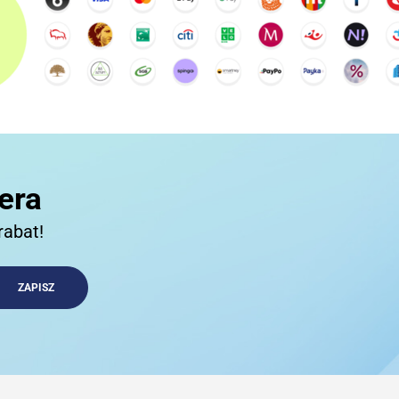
3COM
3DCONNECTION
era
rabat!
3DCONNEXION