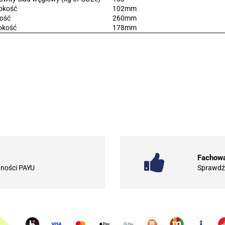
okość
102mm
ość
260mm
okość
178mm
.Bez określenia producenta
101 INC
Fachowa
tności PAYU
Sprawdź 
10BAR