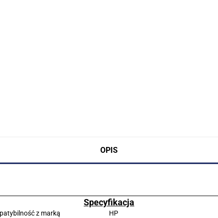
OPIS
Specyfikacja
atybilność z marką
HP