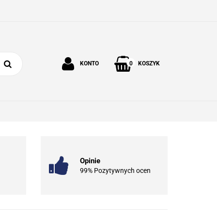
0
KONTO
KOSZYK
Zaloguj się
Zarejestruj się
 I OGRÓD
O NAS
KONTAKT
Dodaj zgłoszenie
Opinie
99% Pozytywnych ocen