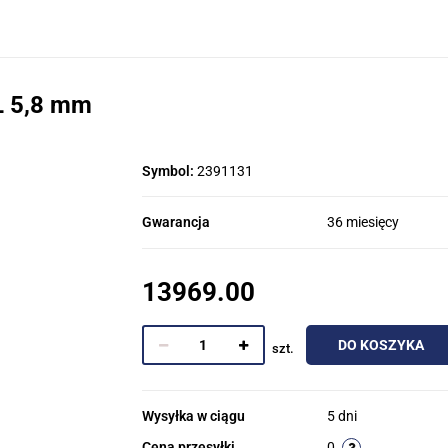
L 5,8 mm
Symbol:
2391131
Gwarancja
36 miesięcy
13969.00
DO KOSZYKA
szt.
Wysyłka w ciągu
5 dni
Cena przesyłki
0