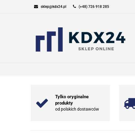
sklep@kdx24.pl
(+48) 726 918 285
KOMPUTERY I GAM
SPORT I TURYSTYK
KOMPUTERY I GAMING
ELEKT
Tylko oryginalne
produkty
od polskich dostawców