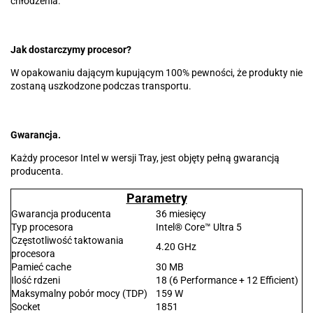
chłodzenia.
Jak dostarczymy procesor?
W opakowaniu dającym kupującym 100% pewności, że produkty nie
zostaną uszkodzone podczas transportu.
Gwarancja.
Każdy procesor Intel w wersji Tray, jest objęty pełną gwarancją
producenta.
Parametry
Gwarancja producenta
36 miesięcy
Typ procesora
Intel® Core™ Ultra 5
Częstotliwość taktowania
4.20 GHz
procesora
Pamieć cache
30 MB
Ilość rdzeni
18 (6 Performance + 12 Efficient)
Maksymalny pobór mocy (TDP)
159 W
Socket
1851