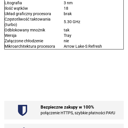
Litografia
3 nm
Ilość wątków
18
Układ graficzny procesora
brak
Częstotliwość taktowania
5.30 GHz
(turbo)
Odblokowany mnożnik
tak
Wersja
Tray
Załączone chłodzenie
nie
Mikroarchitektura procesora
Arrow Lake-S Refresh
.Bez określenia producenta
Bezpieczne zakupy w 100%
101 INC
połączenie HTTPS, szybkie płatności PAYU