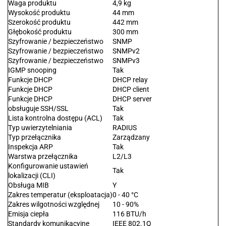
Waga produktu
4,9 kg
Wysokość produktu
44 mm
Szerokość produktu
442 mm
Głębokość produktu
300 mm
Szyfrowanie / bezpieczeństwo
SNMP
Szyfrowanie / bezpieczeństwo
SNMPv2
Szyfrowanie / bezpieczeństwo
SNMPv3
IGMP snooping
Tak
Funkcje DHCP
DHCP relay
Funkcje DHCP
DHCP client
Funkcje DHCP
DHCP server
obsługuje SSH/SSL
Tak
Lista kontrolna dostępu (ACL)
Tak
Typ uwierzytelniania
RADIUS
Typ przełącznika
Zarządzany
Inspekcja ARP
Tak
Warstwa przełącznika
L2/L3
Konfigurowanie ustawień
Tak
lokalizacji (CLI)
Obsługa MIB
Y
Zakres temperatur (eksploatacja)
0 - 40 °C
Zakres wilgotności względnej
10 - 90%
Emisja ciepła
116 BTU/h
Standardy komunikacyjne
IEEE 802.1Q