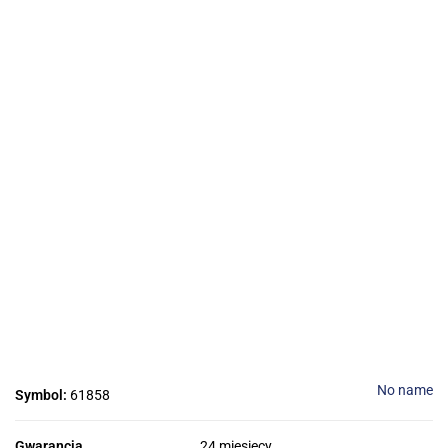
No name
Symbol:
61858
Gwarancja
24 miesięcy