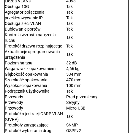
Liczba VLANs
4093
Obsługa 10G
Tak
Agregator połączenia
Tak
przekierowywanie IP
Tak
Obsługa sieci VLAN
Tak
Dublowanie portów
Tak
Kontrola wzrostu natężenia
Tak
ruchu
Protokół drzewa rozpinającego
Tak
Aktualizacje oprogramowania
Tak
urządzenia
Poziom hałasu
32 dB
Waga wraz z opakowaniem
4,66 kg
Głębokość opakowania
534 mm
Szerokość opakowania
470 mm
Wysokość opakowania
100 mm
Podręcznik użytkownika
Tak
Przewody
Prąd przemienny
Przewody
Seryjny
Przewody
Micro-USB
Protokół rejestracji GARP VLAN
Tak
(GVRP)
Protokoły zarządzające
SNMP
Protokół wybierania drogi
OSPFv2