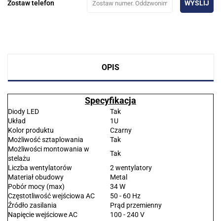
Zostaw telefon
WYŚLIJ
OPIS
Specyfikacja
Diody LED
Tak
Układ
1U
Kolor produktu
Czarny
Możliwość sztaplowania
Tak
Możliwości montowania w
Tak
stelażu
Liczba wentylatorów
2 wentylatory
Materiał obudowy
Metal
Pobór mocy (max)
34 W
Częstotliwość wejściowa AC
50 - 60 Hz
Źródło zasilania
Prąd przemienny
Napięcie wejściowe AC
100 - 240 V