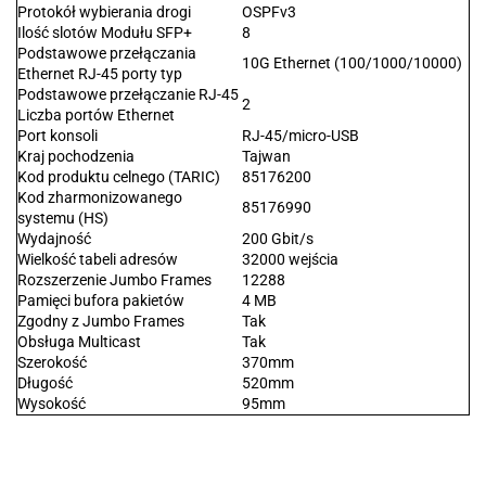
Protokół wybierania drogi
OSPFv3
Ilość slotów Modułu SFP+
8
Podstawowe przełączania
10G Ethernet (100/1000/10000)
Ethernet RJ-45 porty typ
Podstawowe przełączanie RJ-45
2
Liczba portów Ethernet
Port konsoli
RJ-45/micro-USB
Kraj pochodzenia
Tajwan
Kod produktu celnego (TARIC)
85176200
Kod zharmonizowanego
85176990
systemu (HS)
Wydajność
200 Gbit/s
Wielkość tabeli adresów
32000 wejścia
Rozszerzenie Jumbo Frames
12288
Pamięci bufora pakietów
4 MB
Zgodny z Jumbo Frames
Tak
Obsługa Multicast
Tak
Szerokość
370mm
Długość
520mm
Wysokość
95mm