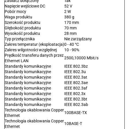
Zasilacz dołączony
Tak
Napięcie wejściowe DC
52 V
Pobór mocy
2 W
Waga produktu
380 g
Szerokość produktu
170 mm
Głębokość produktu
70 mm
Wysokość produktu
28 mm
Typ przełącznika
Nie zarządzany
Zakres temperatur (eksploatacja)
0 - 40 °C
Zakres wilgotności względnej
10 - 90%
Prędkość transferu danych przez
2500,10000 Mbit/s
Ethernet LAN
Standardy komunikacyjne
IEEE 802.3bz
Standardy komunikacyjne
IEEE 802.3u
Standardy komunikacyjne
IEEE 802.3at
Standardy komunikacyjne
IEEE 802.3ae
Standardy komunikacyjne
IEEE 802.3af
Standardy komunikacyjne
IEEE 802.3x
Standardy komunikacyjne
IEEE 802.3bt
Standardy komunikacyjne
IEEE 802.3ab
Technologia okablowania Copper
100BASE-TX
Ethernet
Technologia okablowania Copper
10BASE-T
Ethernet