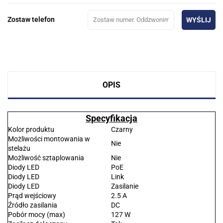
Zostaw telefon
WYŚLIJ
OPIS
Specyfikacja
Kolor produktu
Czarny
Możliwości montowania w
Nie
stelażu
Możliwość sztaplowania
Nie
Diody LED
PoE
Diody LED
Link
Diody LED
Zasilanie
Prąd wejściowy
2.5 A
Źródło zasilania
DC
Pobór mocy (max)
127 W