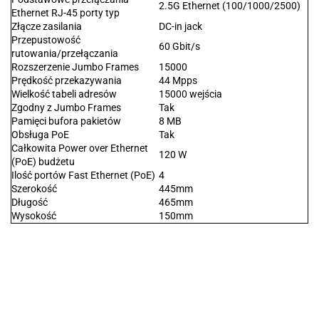
2.5G Ethernet (100/1000/2500)
Ethernet RJ-45 porty typ
Złącze zasilania
DC-in jack
Przepustowość
60 Gbit/s
rutowania/przełączania
Rozszerzenie Jumbo Frames
15000
Prędkość przekazywania
44 Mpps
Wielkość tabeli adresów
15000 wejścia
Zgodny z Jumbo Frames
Tak
Pamięci bufora pakietów
8 MB
Obsługa PoE
Tak
Całkowita Power over Ethernet
120 W
(PoE) budżetu
Ilość portów Fast Ethernet (PoE)
4
Szerokość
445mm
Długość
465mm
Wysokość
150mm
.Bez określenia producenta