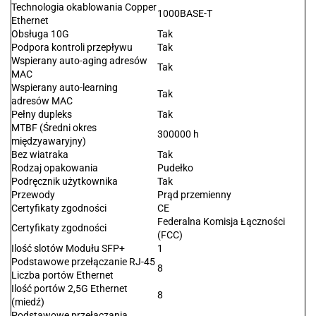
Technologia okablowania Copper
1000BASE-T
Ethernet
Obsługa 10G
Tak
Podpora kontroli przepływu
Tak
Wspierany auto-aging adresów
Tak
MAC
Wspierany auto-learning
Tak
adresów MAC
Pełny dupleks
Tak
MTBF (Średni okres
300000 h
międzyawaryjny)
Bez wiatraka
Tak
Rodzaj opakowania
Pudełko
Podręcznik użytkownika
Tak
Przewody
Prąd przemienny
Certyfikaty zgodności
CE
Federalna Komisja Łączności
Certyfikaty zgodności
(FCC)
Ilość slotów Modułu SFP+
1
Podstawowe przełączanie RJ-45
8
Liczba portów Ethernet
Ilość portów 2,5G Ethernet
8
(miedź)
Podstawowe przełączania