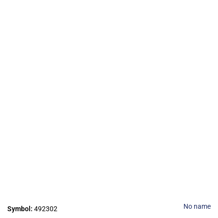
No name
Symbol:
492302