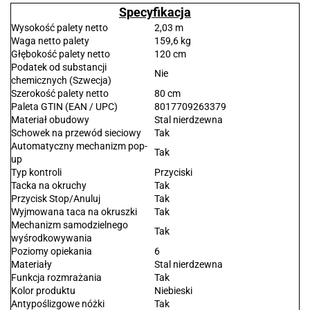
Specyfikacja
Wysokość palety netto
2,03 m
Waga netto palety
159,6 kg
Głębokość palety netto
120 cm
Podatek od substancji
Nie
chemicznych (Szwecja)
Szerokość palety netto
80 cm
Paleta GTIN (EAN / UPC)
8017709263379
Materiał obudowy
Stal nierdzewna
Schowek na przewód sieciowy
Tak
Automatyczny mechanizm pop-
Tak
up
Typ kontroli
Przyciski
Tacka na okruchy
Tak
Przycisk Stop/Anuluj
Tak
Wyjmowana taca na okruszki
Tak
Mechanizm samodzielnego
Tak
wyśrodkowywania
Poziomy opiekania
6
Materiały
Stal nierdzewna
Funkcja rozmrażania
Tak
Kolor produktu
Niebieski
Antypoślizgowe nóżki
Tak