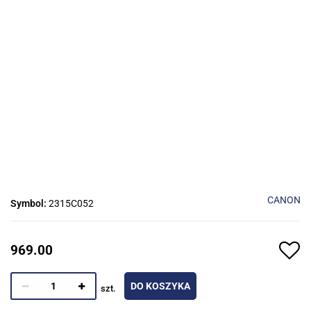
CANON
Symbol:
2315C052
969.00
DO KOSZYKA
szt.