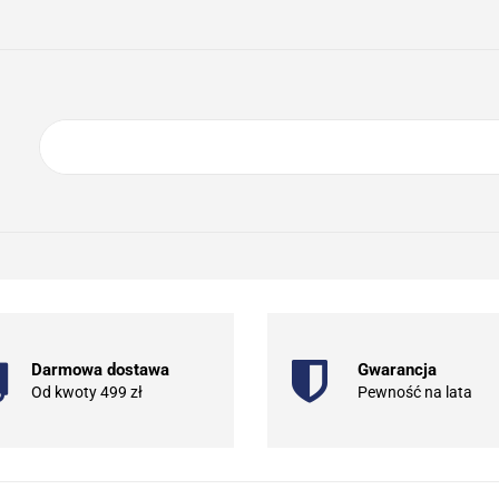
ING
ELEKTRONIKA
AGD
BIURO
GSM
A
DOM I OGRÓD
O NAS
KONTAKT
RONIKA
AGD
BIURO
GSM
SPORT I TURYSTYKA
DOM
Darmowa dostawa
Gwarancja
Od kwoty 499 zł
Pewność na lata