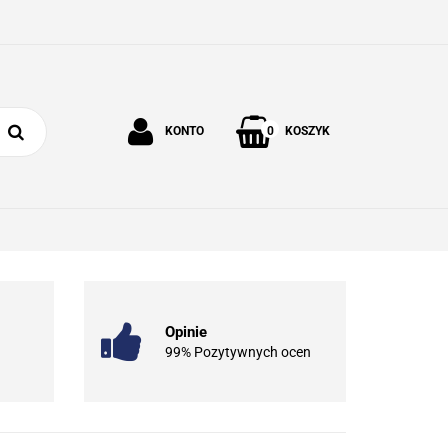
0
KONTO
KOSZYK
Zaloguj się
Zarejestruj się
 I OGRÓD
O NAS
KONTAKT
Dodaj zgłoszenie
Opinie
99% Pozytywnych ocen