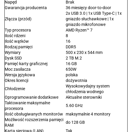
Napęd
Brak
Gwarancja producenta
36 miesięcy door-to-door
2x USB 3.0 | 1x USB Type-C | 1x
Złącza (przód)
gniazdo słuchawkowe | 1x
gniazdo mikrofonowe
Typ procesora
AMD Ryzen™ 7
Ilość rdzeni
8
Ilość wątków
16
Rodzaj pamięci
DDR5
Wymiary
500 x 230 x 544 mm
Dysk SSD
2 TB M.2
Pamięć karty graficznej
16 GB
Moc zasilacza
650W
Wersja językowa
polska
Okres licencji
dożywotnia
Wysokowydajny system
Chłodzenie
chłodzenia wodnego
Oprogramowanie dodatkowe
Aktualne sterowniki
Taktowanie maksymalne
5.60 GHz
procesora
Ilość obsługiwanych monitorów
maksymalnie 4 monitory
Możliwość rozszerzenia pamięci
do 128 GB
RAM
Karta sieciowa (LAN)
Tak