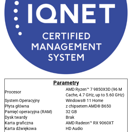
Parametry
AMD Ryzen™ 7 9850X3D (96 M
Procesor
Cache, 4.7 GHz, up to 5.60 GHz)
System Operacyjny
Windows® 11 Home
Płyta główna
z chipsetem AMD® B650
Pamięć operacyjna (RAM)
32 GB
Dysk twardy
Brak
Karta graficzna
AMD Radeon™ RX 9060XT
Karta dźwiękowa
HD Audio