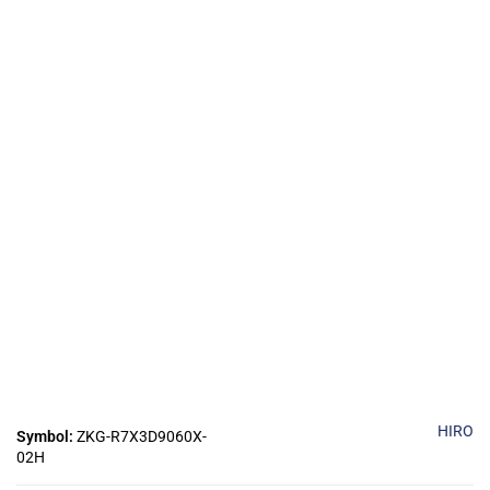
HIRO
Symbol:
ZKG-R7X3D9060X-
02H