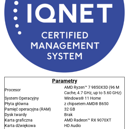
Parametry
AMD Ryzen™ 7 9850X3D (96 M
Procesor
Cache, 4.7 GHz, up to 5.60 GHz)
System Operacyjny
Windows® 11 Home
Płyta główna
z chipsetem AMD® B650
Pamięć operacyjna (RAM)
32 GB
Dysk twardy
Brak
Karta graficzna
AMD Radeon™ RX 9070XT
Karta dźwiękowa
HD Audio