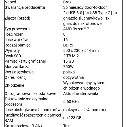
Napęd
Brak
Gwarancja producenta
36 miesięcy door-to-door
2x USB 3.0 | 1x USB Type-C | 1x
Złącza (przód)
gniazdo słuchawkowe | 1x
gniazdo mikrofonowe
Typ procesora
AMD Ryzen™ 7
Ilość rdzeni
8
Ilość wątków
16
Rodzaj pamięci
DDR5
Wymiary
500 x 230 x 544 mm
Dysk SSD
2 TB M.2
Pamięć karty graficznej
16 GB
Moc zasilacza
750W
Wersja językowa
polska
Okres licencji
dożywotnia
Wysokowydajny system
Chłodzenie
chłodzenia wodnego
Oprogramowanie dodatkowe
Aktualne sterowniki
Taktowanie maksymalne
5.60 GHz
procesora
Ilość obsługiwanych monitorów
maksymalnie 4 monitory
Możliwość rozszerzenia pamięci
do 128 GB
RAM
Karta sieciowa (LAN)
Tak