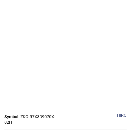
HIRO
Symbol:
ZKG-R7X3D9070X-
02H