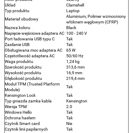
Układ
Clamshell
Typ produktu
Laptop
Aluminium, Polimer wzmocniony
Materiał obudowy
włóknem węglowym (CFRP)
Nazwa koloru
Black
Napięcie wejściowe adaptera AC
100 - 240 V
Port ładowania USB typu C
Tak
Zasilanie USB
Tak
Obsługiwana moc adaptera AC
65 W
Częstotliwość adaptera AC
50/60 Hz
Waga produktu
1,24 kg
Szerokość produktu
313,6 mm
Wysokość produktu
16,9 mm
Głębokość produktu
219,4 mm
Moduł TPM (Trusted Platform
Tak
Module)
Kensington Lock
Tak
Typ gniazda zamka kabla
Kensington
Wersja TPM
2.0
Windows Hello
Tak
Ochrona hasłem
Tak
Czytnik Smart card
Nie
Czytnik linii papilarnych
Tak