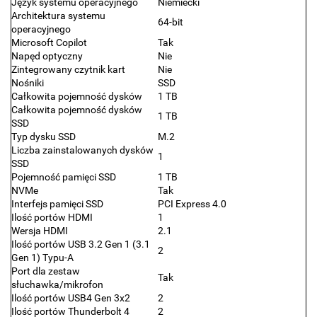
Język systemu operacyjnego
Niemiecki
Architektura systemu
64-bit
operacyjnego
Microsoft Copilot
Tak
Napęd optyczny
Nie
Zintegrowany czytnik kart
Nie
Nośniki
SSD
Całkowita pojemność dysków
1 TB
Całkowita pojemność dysków
1 TB
SSD
Typ dysku SSD
M.2
Liczba zainstalowanych dysków
1
SSD
Pojemność pamięci SSD
1 TB
NVMe
Tak
Interfejs pamięci SSD
PCI Express 4.0
Ilość portów HDMI
1
Wersja HDMI
2.1
Ilość portów USB 3.2 Gen 1 (3.1
2
Gen 1) Typu-A
Port dla zestaw
Tak
słuchawka/mikrofon
Ilość portów USB4 Gen 3x2
2
Ilość portów Thunderbolt 4
2