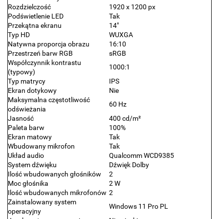
Rozdzielczość
1920 x 1200 px
Podświetlenie LED
Tak
Przekątna ekranu
14"
Typ HD
WUXGA
Natywna proporcja obrazu
16:10
Przestrzeń barw RGB
sRGB
Współczynnik kontrastu
1000:1
(typowy)
Typ matrycy
IPS
Ekran dotykowy
Nie
Maksymalna częstotliwość
60 Hz
odświeżania
Jasność
400 cd/m²
Paleta barw
100%
Ekran matowy
Tak
Wbudowany mikrofon
Tak
Układ audio
Qualcomm WCD9385
System dźwięku
Dźwięk Dolby
Ilość wbudowanych głośników
2
Moc głośnika
2 W
Ilość wbudowanych mikrofonów
2
Zainstalowany system
Windows 11 Pro PL
operacyjny