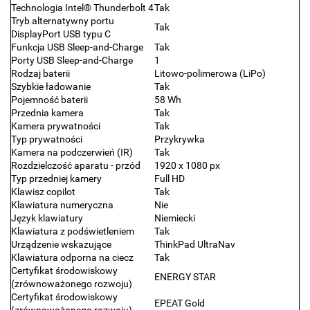
Technologia Intel® Thunderbolt 4
Tak
Tryb alternatywny portu
Tak
DisplayPort USB typu C
Funkcja USB Sleep-and-Charge
Tak
Porty USB Sleep-and-Charge
1
Rodzaj baterii
Litowo-polimerowa (LiPo)
Szybkie ładowanie
Tak
Pojemność baterii
58 Wh
Przednia kamera
Tak
Kamera prywatności
Tak
Typ prywatności
Przykrywka
Kamera na podczerwień (IR)
Tak
Rozdzielczość aparatu - przód
1920 x 1080 px
Typ przedniej kamery
Full HD
Klawisz copilot
Tak
Klawiatura numeryczna
Nie
Język klawiatury
Niemiecki
Klawiatura z podświetleniem
Tak
Urządzenie wskazujące
ThinkPad UltraNav
Klawiatura odporna na ciecz
Tak
Certyfikat środowiskowy
ENERGY STAR
(zrównoważonego rozwoju)
Certyfikat środowiskowy
EPEAT Gold