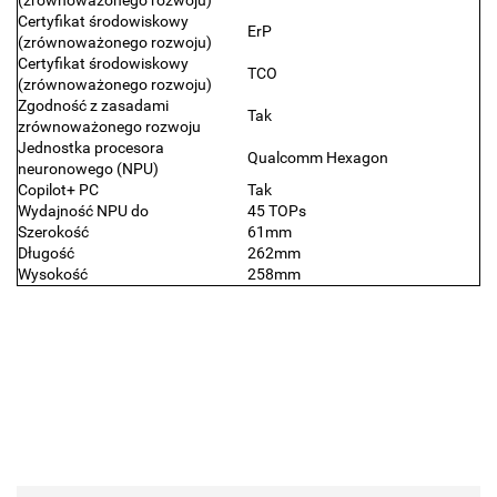
(zrównoważonego rozwoju)
Certyfikat środowiskowy
ErP
(zrównoważonego rozwoju)
Certyfikat środowiskowy
TCO
(zrównoważonego rozwoju)
Zgodność z zasadami
Tak
zrównoważonego rozwoju
Jednostka procesora
Qualcomm Hexagon
neuronowego (NPU)
Copilot+ PC
Tak
Wydajność NPU do
45 TOPs
Szerokość
61mm
Długość
262mm
Wysokość
258mm
.Bez określenia producenta