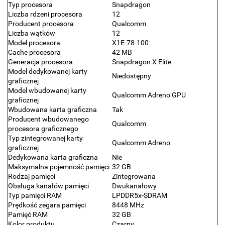
Typ procesora
Snapdragon
Liczba rdzeni procesora
12
Producent procesora
Qualcomm
Liczba wątków
12
Model procesora
X1E-78-100
Cache procesora
42 MB
Generacja procesora
Snapdragon X Elite
Model dedykowanej karty
Niedostępny
graficznej
Model wbudowanej karty
Qualcomm Adreno GPU
graficznej
Wbudowana karta graficzna
Tak
Producent wbudowanego
Qualcomm
procesora graficznego
Typ zintegrowanej karty
Qualcomm Adreno
graficznej
Dedykowana karta graficzna
Nie
Maksymalna pojemność pamięci
32 GB
Rodzaj pamięci
Zintegrowana
Obsługa kanałów pamięci
Dwukanałowy
Typ pamięci RAM
LPDDR5x-SDRAM
Prędkość zegara pamięci
8448 MHz
Pamięć RAM
32 GB
Kolor produktu
Czarny