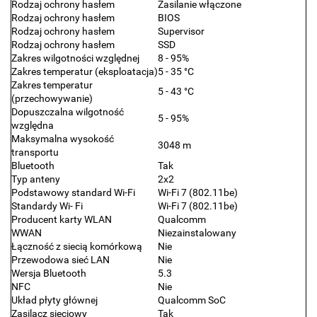
Rodzaj ochrony hasłem
Zasilanie włączone
Rodzaj ochrony hasłem
BIOS
Rodzaj ochrony hasłem
Supervisor
Rodzaj ochrony hasłem
SSD
Zakres wilgotności względnej
8 - 95%
Zakres temperatur (eksploatacja)
5 - 35 °C
Zakres temperatur
5 - 43 °C
(przechowywanie)
Dopuszczalna wilgotność
5 - 95%
względna
Maksymalna wysokość
3048 m
transportu
Bluetooth
Tak
Typ anteny
2x2
Podstawowy standard Wi-Fi
Wi-Fi 7 (802.11be)
Standardy Wi- Fi
Wi-Fi 7 (802.11be)
Producent karty WLAN
Qualcomm
WWAN
Niezainstalowany
Łączność z siecią komórkową
Nie
Przewodowa sieć LAN
Nie
Wersja Bluetooth
5.3
NFC
Nie
Układ płyty głównej
Qualcomm SoC
Zasilacz sieciowy
Tak