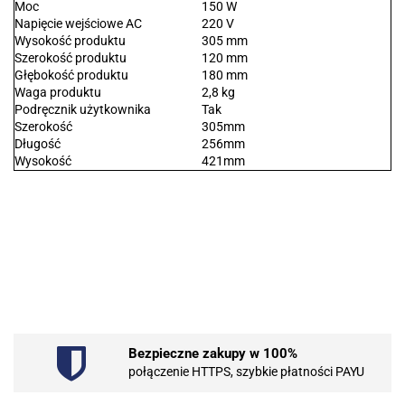
Moc
150 W
Napięcie wejściowe AC
220 V
Wysokość produktu
305 mm
Szerokość produktu
120 mm
Głębokość produktu
180 mm
Waga produktu
2,8 kg
Podręcznik użytkownika
Tak
Szerokość
305mm
Długość
256mm
Wysokość
421mm
.Bez określenia producenta
Bezpieczne zakupy w 100%
101 INC
połączenie HTTPS, szybkie płatności PAYU