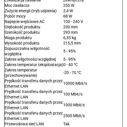
Lokalizacja zasilania
Zewnętrzny
Moc zasilacza
250 W
Zużycie energii (tryb uśpienia)
2,4 W
Pobór mocy
68 W
Napięcie wejściowe AC
100 - 240 V
Głębokość produktu
230 mm
Szerokość produktu
293 mm
Waga produktu
6,55 kg
Wysokość produktu
215,5 mm
Dopuszczalna wilgotność
5 - 95%
względna
Zakres wilgotności względnej
5 - 95%
Zakres temperatur (eksploatacja)
0 - 40 °C
Zakres temperatur
-20 - 70 °C
(przechowywanie)
Prędkość transferu danych przez
10000 Mbit/s
Ethernet LAN
Prędkość transferu danych przez
100 Mbit/s
Ethernet LAN
Prędkość transferu danych przez
1000 Mbit/s
Ethernet LAN
Prędkość transferu danych przez
2500 Mbit/s
Ethernet LAN
Przewodowa sieć LAN
Tak