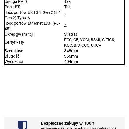
Usługa RAID
Tak
Port USB
Tak
Ilość portów USB 3.2 Gen 2 (3.1
3
Gen 2) Typu-A
Ilość portów Ethernet LAN (RJ-
4
45)
Okres gwarancji
3 lat(a)
FCC, CE, VCCI, BSMI, C-TICK,
Certyfikaty
KCC, BIS, CCC, UKCA
Szerokość
348mm
Długość
366mm
Wysokość
404mm
.Bez określenia producenta
Bezpieczne zakupy w 100%
101 INC
połączenie HTTPS, szybkie płatności PAYU