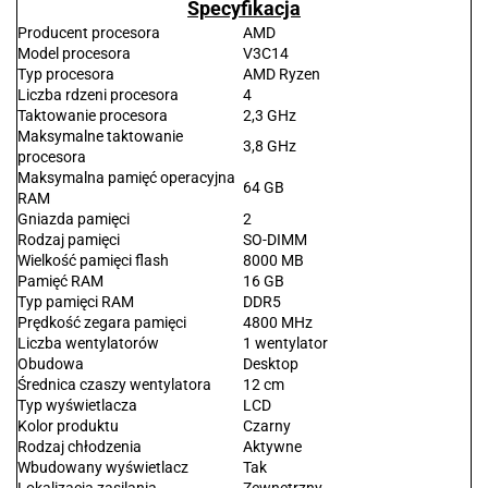
Specyfikacja
Producent procesora
AMD
Model procesora
V3C14
Typ procesora
AMD Ryzen
Liczba rdzeni procesora
4
Taktowanie procesora
2,3 GHz
Maksymalne taktowanie
3,8 GHz
procesora
Maksymalna pamięć operacyjna
64 GB
RAM
Gniazda pamięci
2
Rodzaj pamięci
SO-DIMM
Wielkość pamięci flash
8000 MB
Pamięć RAM
16 GB
Typ pamięci RAM
DDR5
Prędkość zegara pamięci
4800 MHz
Liczba wentylatorów
1 wentylator
Obudowa
Desktop
Średnica czaszy wentylatora
12 cm
Typ wyświetlacza
LCD
Kolor produktu
Czarny
Rodzaj chłodzenia
Aktywne
Wbudowany wyświetlacz
Tak