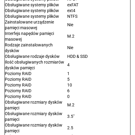
Obsługiwane systemy plików
exFAT
Obsługiwane systemy plików
ext4
Obsługiwane systemy plików
NTFS
Zainstalowane urządzenie
Nie
pamięci masowej
Interfejs napędów pamięci
M.2
masowej
Rodzaje zainstalowanych
Nie
dysków
Obsługiwane rodzaje dysków
HDD & SSD
Ilość obsługiwanych rozmiarów
4
dysków pamięci
Poziomy RAID
1
Poziomy RAID
5
Poziomy RAID
10
Poziomy RAID
6
Poziomy RAID
0
Obsługiwane rozmiary dysków
M.2
pamięci
Obsługiwane rozmiary dysków
3.5"
pamięci
Obsługiwane rozmiary dysków
2.5
pamięci