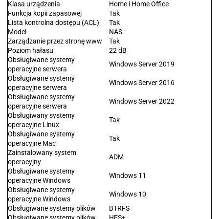
Klasa urządzenia
Home i Home Office
Funkcja kopii zapasowej
Tak
Lista kontrolna dostępu (ACL)
Tak
Model
NAS
Zarządzanie przez stronę www
Tak
Poziom hałasu
22 dB
Obsługiwane systemy
Windows Server 2019
operacyjne serwera
Obsługiwane systemy
Windows Server 2016
operacyjne serwera
Obsługiwane systemy
Windows Server 2022
operacyjne serwera
Obsługiwany systemy
Tak
operacyjne Linux
Obsługiwane systemy
Tak
operacyjne Mac
Zainstalowany system
ADM
operacyjny
Obsługiwane systemy
Windows 11
operacyjne Windows
Obsługiwane systemy
Windows 10
operacyjne Windows
Obsługiwane systemy plików
BTRFS
Obsługiwane systemy plików
HFS+