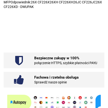
MFPOdpowiednik:26X CF226X26XH CF226XH26JC CF226JC26X
CF226XD - DWUPAK
.Bez określenia producenta
Bezpieczne zakupy w 100%
101 INC
połączenie HTTPS, szybkie płatności PAYU
Fachowa i rzetelna obsługa
Sprawdź nasze opinie
10BAR