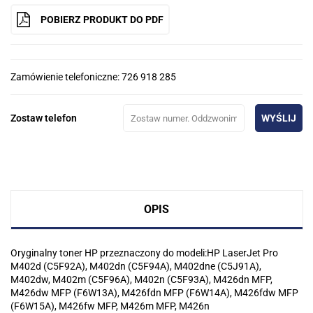
POBIERZ PRODUKT DO PDF
Zamówienie telefoniczne: 726 918 285
Zostaw telefon
WYŚLIJ
OPIS
Oryginalny toner HP przeznaczony do modeli:HP LaserJet Pro
M402d (C5F92A), M402dn (C5F94A), M402dne (C5J91A),
M402dw, M402m (C5F96A), M402n (C5F93A), M426dn MFP,
M426dw MFP (F6W13A), M426fdn MFP (F6W14A), M426fdw MFP
(F6W15A), M426fw MFP, M426m MFP, M426n