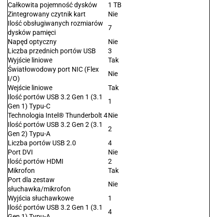
Całkowita pojemność dysków
1 TB
Zintegrowany czytnik kart
Nie
Ilość obsługiwanych rozmiarów
7
dysków pamięci
Napęd optyczny
Nie
Liczba przednich portów USB
3
Wyjście liniowe
Tak
Światłowodowy port NIC (Flex
Nie
I/O)
Wejście liniowe
Tak
Ilość portów USB 3.2 Gen 1 (3.1
1
Gen 1) Typu-C
Technologia Intel® Thunderbolt 4
Nie
Ilość portów USB 3.2 Gen 2 (3.1
2
Gen 2) Typu-A
Liczba portów USB 2.0
4
Port DVI
Nie
Ilość portów HDMI
2
Mikrofon
Tak
Port dla zestaw
Nie
słuchawka/mikrofon
Wyjścia słuchawkowe
1
Ilość portów USB 3.2 Gen 1 (3.1
4
Gen 1) Typu-A