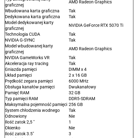
AMD Radeon Graphics
graficznej
Wbudowana karta graficzna
Tak
Dedykowana karta graficzna
Tak
Model dedykowanej karty
NVIDIA GeForce RTX 5070 Ti
graficznej
Technologia CUDA
Tak
NVIDIA G-SYNC
Tak
Model wbudowanej karty
AMD Radeon Graphics
graficznej
NVIDIA GameWorks VR
Tak
Akceleracja ray tracing
Tak
Gniazda pamięci
DIMM x 4
Układ pamięci
2 x 16 GB
Prędkość zegara pamięci
6000 MHz
Obsługa kanałów pamięci
Dwukanałowy
Pamięć RAM
32 GB
Typ pamięci RAM
DDR5-SDRAM
Maksymalna pojemność pamięci
256 GB
System chłodzenia wodnego
Tak
Odnowiony
Nie
Ilość zatok 2,5 "
1
Okienko
Nie
Ilość zatok 3.5"
3