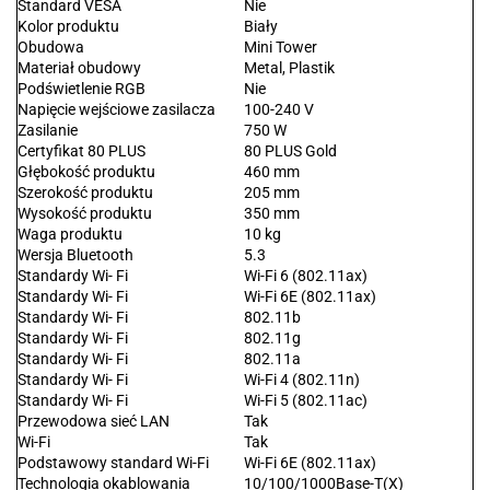
Standard VESA
Nie
Kolor produktu
Biały
Obudowa
Mini Tower
Materiał obudowy
Metal, Plastik
Podświetlenie RGB
Nie
Napięcie wejściowe zasilacza
100-240 V
Zasilanie
750 W
Certyfikat 80 PLUS
80 PLUS Gold
Głębokość produktu
460 mm
Szerokość produktu
205 mm
Wysokość produktu
350 mm
Waga produktu
10 kg
Wersja Bluetooth
5.3
Standardy Wi- Fi
Wi-Fi 6 (802.11ax)
Standardy Wi- Fi
Wi-Fi 6E (802.11ax)
Standardy Wi- Fi
802.11b
Standardy Wi- Fi
802.11g
Standardy Wi- Fi
802.11a
Standardy Wi- Fi
Wi-Fi 4 (802.11n)
Standardy Wi- Fi
Wi-Fi 5 (802.11ac)
Przewodowa sieć LAN
Tak
Wi-Fi
Tak
Podstawowy standard Wi-Fi
Wi-Fi 6E (802.11ax)
Technologia okablowania
10/100/1000Base-T(X)