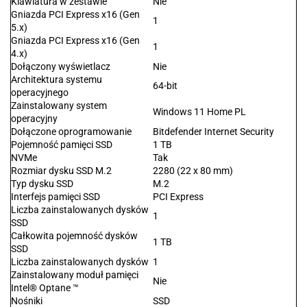
Klawiatura w zestawie
Nie
Gniazda PCI Express x16 (Gen
1
5.x)
Gniazda PCI Express x16 (Gen
1
4.x)
Dołączony wyświetlacz
Nie
Architektura systemu
64-bit
operacyjnego
Zainstalowany system
Windows 11 Home PL
operacyjny
Dołączone oprogramowanie
Bitdefender Internet Security
Pojemność pamięci SSD
1 TB
NVMe
Tak
Rozmiar dysku SSD M.2
2280 (22 x 80 mm)
Typ dysku SSD
M.2
Interfejs pamięci SSD
PCI Express
Liczba zainstalowanych dysków
1
SSD
Całkowita pojemność dysków
1 TB
SSD
Liczba zainstalowanych dysków
1
Zainstalowany moduł pamięci
Nie
Intel® Optane ™
Nośniki
SSD