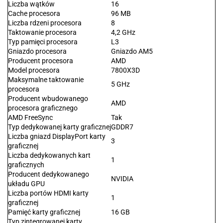
Liczba wątków
16
Cache procesora
96 MB
Liczba rdzeni procesora
8
Taktowanie procesora
4,2 GHz
Typ pamięci procesora
L3
Gniazdo procesora
Gniazdo AM5
Producent procesora
AMD
Model procesora
7800X3D
Maksymalne taktowanie
5 GHz
procesora
Producent wbudowanego
AMD
procesora graficznego
AMD FreeSync
Tak
Typ dedykowanej karty graficznej
GDDR7
Liczba gniazd DisplayPort karty
3
graficznej
Liczba dedykowanych kart
1
graficznych
Producent dedykowanego
NVIDIA
układu GPU
Liczba portów HDMI karty
1
graficznej
Pamięć karty graficznej
16 GB
Typ zintegrowanej karty