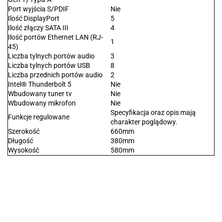
Port wyjścia S/PDIF
Nie
Ilość DisplayPort
5
Ilość złączy SATA III
4
Ilość portów Ethernet LAN (RJ-
1
45)
Liczba tylnych portów audio
3
Liczba tylnych portów USB
8
Liczba przednich portów audio
2
Intel® Thunderbolt 5
Nie
Wbudowany tuner tv
Nie
Wbudowany mikrofon
Nie
Specyfikacja oraz opis mają
Funkcje regulowane
charakter poglądowy.
Szerokość
660mm
Długość
380mm
Wysokość
580mm
.Bez określenia producenta