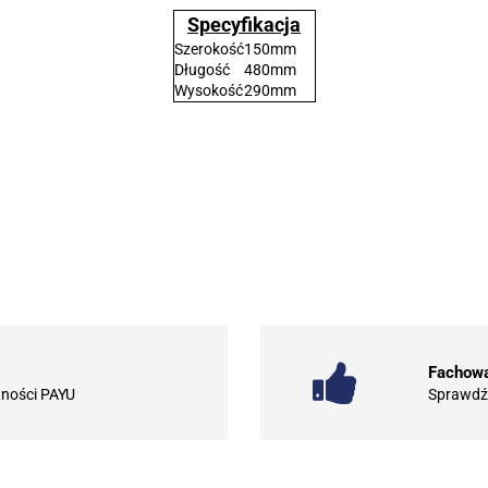
Specyfikacja
Szerokość
150mm
Długość
480mm
Wysokość
290mm
.Bez określenia producenta
101 INC
Fachowa
tności PAYU
Sprawdź 