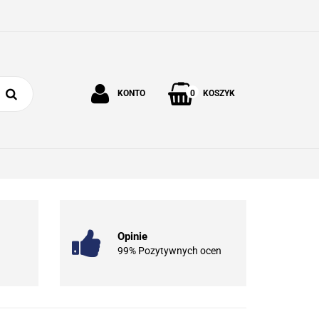
0
KONTO
KOSZYK
Zaloguj się
Zarejestruj się
 I OGRÓD
O NAS
KONTAKT
Dodaj zgłoszenie
Opinie
99% Pozytywnych ocen