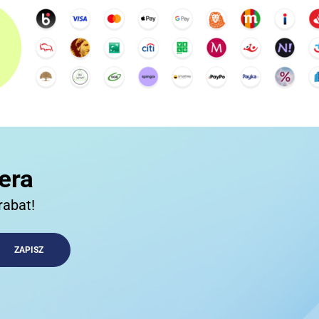
10BAR
3COM
3DCONNECTION
era
rabat!
3DCONNEXION