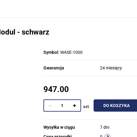
odul - schwarz
Symbol:
WASE-1000
Gwarancja
24 miesięcy
947.00
DO KOSZYKA
szt.
Wysyłka w ciągu
7 dni
Cena przesyłki
0