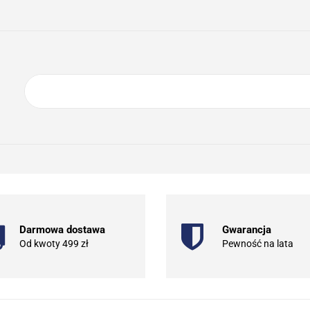
ING
ELEKTRONIKA
AGD
BIURO
GSM
A
DOM I OGRÓD
O NAS
KONTAKT
RONIKA
AGD
BIURO
GSM
SPORT I TURYSTYKA
DOM
Darmowa dostawa
Gwarancja
Od kwoty 499 zł
Pewność na lata