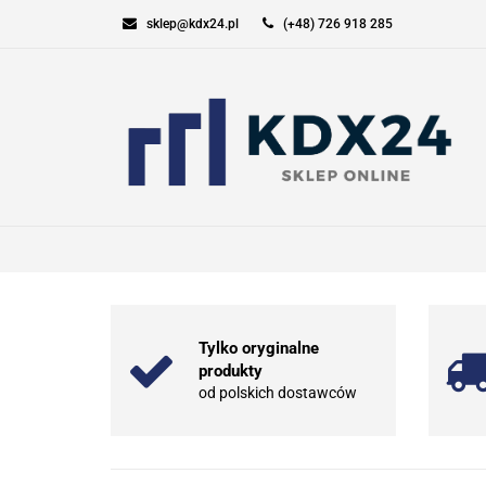
sklep@kdx24.pl
(+48) 726 918 285
KOMPUTERY I GAM
SPORT I TURYSTYK
KOMPUTERY I GAMING
ELEKT
Tylko oryginalne
produkty
od polskich dostawców