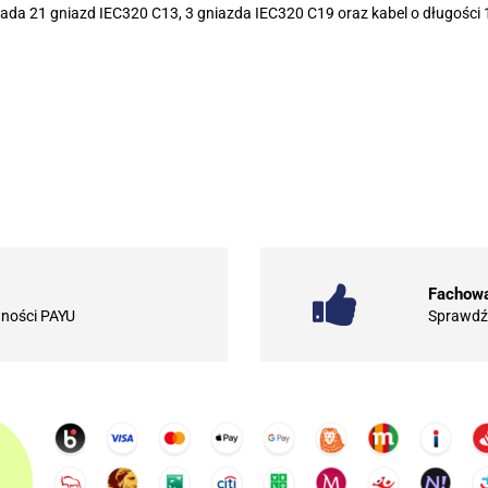
iada 21 gniazd IEC320 C13, 3 gniazda IEC320 C19 oraz kabel o długości 
.Bez określenia producenta
101 INC
Fachowa
tności PAYU
Sprawdź 
10BAR