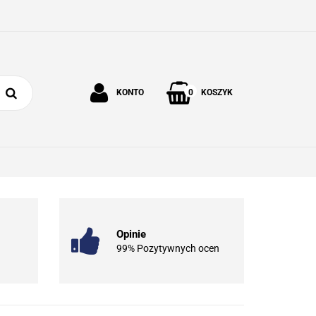
0
KONTO
KOSZYK
Zaloguj się
Zarejestruj się
 I OGRÓD
O NAS
KONTAKT
Dodaj zgłoszenie
Opinie
99% Pozytywnych ocen