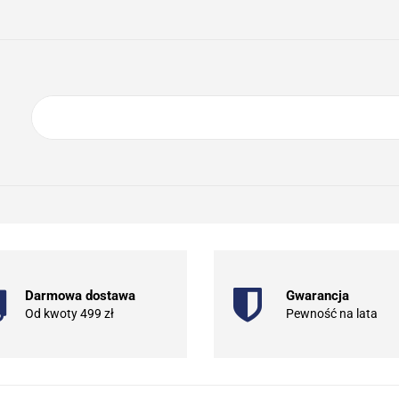
ING
ELEKTRONIKA
AGD
BIURO
GSM
A
DOM I OGRÓD
O NAS
KONTAKT
RONIKA
AGD
BIURO
GSM
SPORT I TURYSTYKA
DOM
Darmowa dostawa
Gwarancja
Od kwoty 499 zł
Pewność na lata