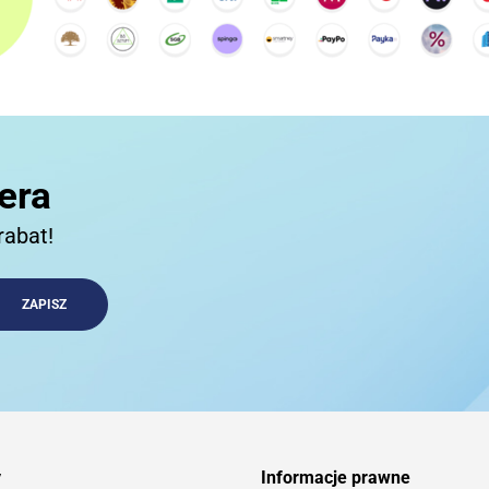
3COM
3DCONNECTION
era
rabat!
3DCONNEXION
3Doodler
y
Informacje prawne