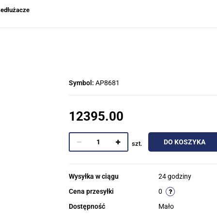
rzedłużacze
Symbol:
AP8681
12395.00
DO KOSZYKA
szt.
Wysyłka w ciągu
24 godziny
Cena przesyłki
0
Dostępność
Mało