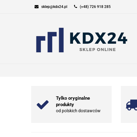
sklep@kdx24.pl
(+48) 726 918 285
KOMPUTERY I GAM
SPORT I TURYSTYK
KOMPUTERY I GAMING
ELEKT
Tylko oryginalne
produkty
od polskich dostawców