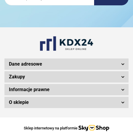
3DCONNEXION
3Doodler
Dane adresowe
Zakupy
Informacje prawne
3M
O sklepie
3MK
Sklep internetowy na platformie