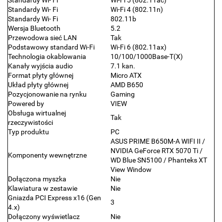
Standardy Wi- Fi
Wi-Fi 4 (802.11n)
Standardy Wi- Fi
802.11b
Wersja Bluetooth
5.2
Przewodowa sieć LAN
Tak
Podstawowy standard Wi-Fi
Wi-Fi 6 (802.11ax)
Technologia okablowania
10/100/1000Base-T(X)
Kanały wyjścia audio
7.1 kan.
Format płyty głównej
Micro ATX
Układ płyty głównej
AMD B650
Pozycjonowanie na rynku
Gaming
Powered by
VIEW
Obsługa wirtualnej
Tak
rzeczywistości
Typ produktu
PC
ASUS PRIME B650M-A WIFI II /
NVIDIA GeForce RTX 5070 Ti /
Komponenty wewnętrzne
WD Blue SN5100 / Phanteks XT
View Window
Dołączona myszka
Nie
Klawiatura w zestawie
Nie
Gniazda PCI Express x16 (Gen
3
4.x)
Dołączony wyświetlacz
Nie