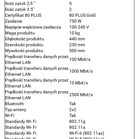
Ilość zatok 2,5 "
5
Ilość zatok 3.5"
2
Certyfikat 80 PLUS
80 PLUS Gold
Zasilanie
750 W
Napięcie wejściowe zasilacza
100-240 V
Waga produktu
10 kg
Głębokość produktu
440 mm
Szerokość produktu
230 mm
Wysokość produktu
500 mm
Prędkość transferu danych przez
100 Mbit/s
Ethernet LAN
Prędkość transferu danych przez
1000 Mbit/s
Ethernet LAN
Prędkość transferu danych przez
10 Mbit/s
Ethernet LAN
Prędkość transferu danych przez
2500 Mbit/s
Ethernet LAN
Bluetooth
Tak
Typ anteny
2x2
Wi-Fi
Tak
Standardy Wi- Fi
802.11g
Standardy Wi- Fi
802.11a
Standardy Wi- Fi
Wi-Fi 6 (802.11ax)
Standardy Wi- Fi
Wi-Fi 5 (802.11ac)