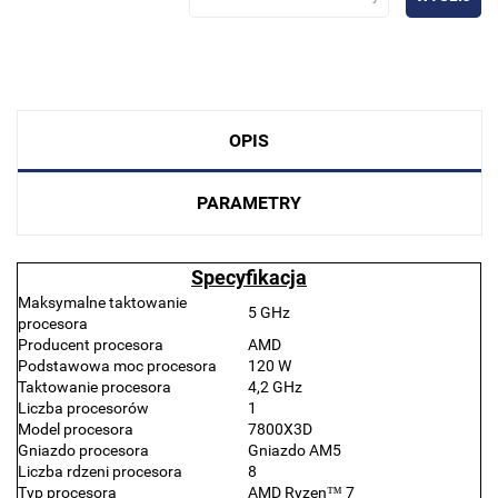
OPIS
PARAMETRY
Specyfikacja
Maksymalne taktowanie
5 GHz
procesora
Producent procesora
AMD
Podstawowa moc procesora
120 W
Taktowanie procesora
4,2 GHz
Liczba procesorów
1
Model procesora
7800X3D
Gniazdo procesora
Gniazdo AM5
Liczba rdzeni procesora
8
Typ procesora
AMD Ryzen™ 7