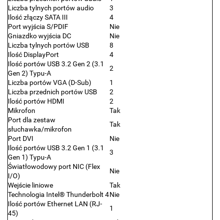
Liczba tylnych portów audio
3
Ilość złączy SATA III
4
Port wyjścia S/PDIF
Nie
Gniazdko wyjścia DC
Nie
Liczba tylnych portów USB
8
Ilość DisplayPort
4
Ilość portów USB 3.2 Gen 2 (3.1
2
Gen 2) Typu-A
Liczba portów VGA (D-Sub)
1
Liczba przednich portów USB
2
Ilość portów HDMI
2
Mikrofon
Tak
Port dla zestaw
Tak
słuchawka/mikrofon
Port DVI
Nie
Ilość portów USB 3.2 Gen 1 (3.1
3
Gen 1) Typu-A
Światłowodowy port NIC (Flex
Nie
I/O)
Wejście liniowe
Tak
Technologia Intel® Thunderbolt 4
Nie
Ilość portów Ethernet LAN (RJ-
1
45)