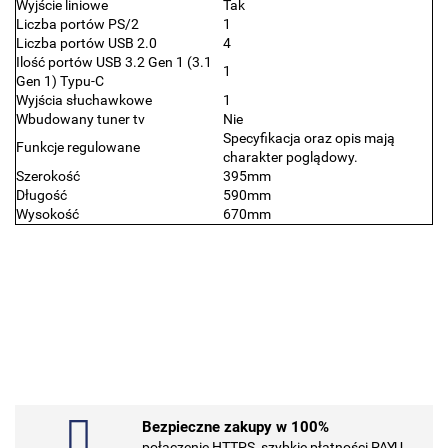
Wyjście liniowe
Tak
Liczba portów PS/2
1
Liczba portów USB 2.0
4
Ilość portów USB 3.2 Gen 1 (3.1
1
Gen 1) Typu-C
Wyjścia słuchawkowe
1
Wbudowany tuner tv
Nie
Specyfikacja oraz opis mają
Funkcje regulowane
charakter poglądowy.
Szerokość
395mm
Długość
590mm
Wysokość
670mm
.Bez określenia producenta
Bezpieczne zakupy w 100%
101 INC
połączenie HTTPS, szybkie płatności PAYU