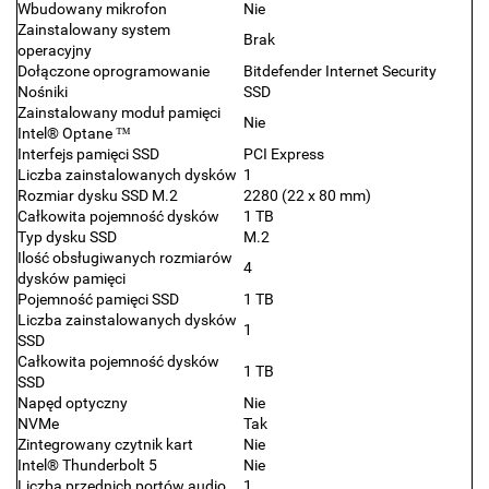
Wbudowany mikrofon
Nie
Zainstalowany system
Brak
operacyjny
Dołączone oprogramowanie
Bitdefender Internet Security
Nośniki
SSD
Zainstalowany moduł pamięci
Nie
Intel® Optane ™
Interfejs pamięci SSD
PCI Express
Liczba zainstalowanych dysków
1
Rozmiar dysku SSD M.2
2280 (22 x 80 mm)
Całkowita pojemność dysków
1 TB
Typ dysku SSD
M.2
Ilość obsługiwanych rozmiarów
4
dysków pamięci
Pojemność pamięci SSD
1 TB
Liczba zainstalowanych dysków
1
SSD
Całkowita pojemność dysków
1 TB
SSD
Napęd optyczny
Nie
NVMe
Tak
Zintegrowany czytnik kart
Nie
Intel® Thunderbolt 5
Nie
Liczba przednich portów audio
1