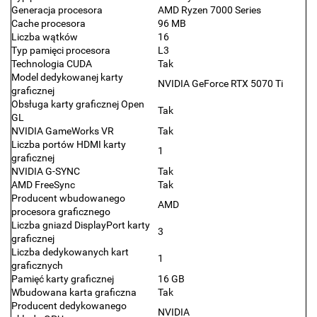
Generacja procesora
AMD Ryzen 7000 Series
Cache procesora
96 MB
Liczba wątków
16
Typ pamięci procesora
L3
Technologia CUDA
Tak
Model dedykowanej karty
NVIDIA GeForce RTX 5070 Ti
graficznej
Obsługa karty graficznej Open
Tak
GL
NVIDIA GameWorks VR
Tak
Liczba portów HDMI karty
1
graficznej
NVIDIA G-SYNC
Tak
AMD FreeSync
Tak
Producent wbudowanego
AMD
procesora graficznego
Liczba gniazd DisplayPort karty
3
graficznej
Liczba dedykowanych kart
1
graficznych
Pamięć karty graficznej
16 GB
Wbudowana karta graficzna
Tak
Producent dedykowanego
NVIDIA