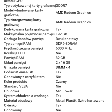
układu GPU
Typ dedykowanej karty graficznej
GDDR7
Model wbudowanej karty
AMD Radeon Graphics
graficznej
Typ zintegrowanej karty
AMD Radeon Graphics
graficznej
Dedykowana karta graficzna
Tak
Maksymalna pojemność pamięci
192 GB
Obsługa kanałów pamięci
Dwukanałowy
Typ pamięci RAM
DDR5-SDRAM
Prędkość zegara pamięci
6000 MHz
Korekcja ECC
Nie
Pamięć RAM
32 GB
Układ pamięci
2 x 16 GB
Gniazda pamięci
DIMM x 4
Podświetlenie RGB
Tak
Odnowiony z certyfikatem
Nie
Kolor produktu
Czarny
Standard VESA
Nie
Obudowa
Midi Tower
System chłodzenia wodnego
Tak
Materiał obudowy
Metal, Plastik, Szkło hartowane
Okienko
Tak
Odnowiony
Nie