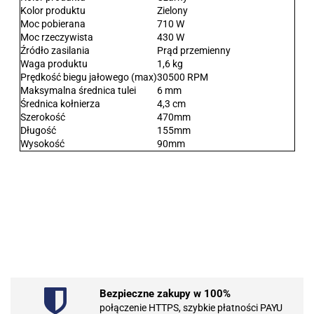
Kolor produktu
Zielony
Moc pobierana
710 W
Moc rzeczywista
430 W
Źródło zasilania
Prąd przemienny
Waga produktu
1,6 kg
Prędkość biegu jałowego (max)
30500 RPM
Maksymalna średnica tulei
6 mm
Średnica kołnierza
4,3 cm
Szerokość
470mm
Długość
155mm
Wysokość
90mm
.Bez określenia producenta
Bezpieczne zakupy w 100%
101 INC
połączenie HTTPS, szybkie płatności PAYU