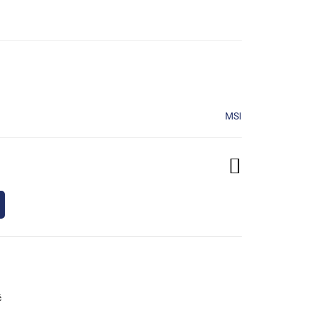
MSI
ć