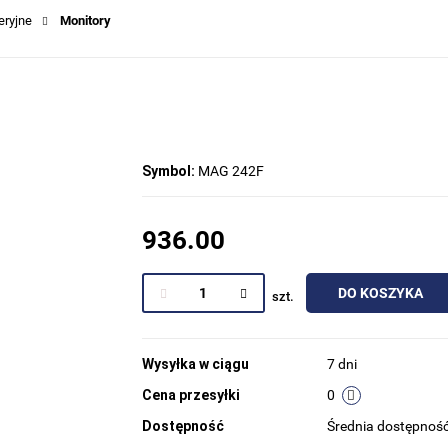
eryjne
Monitory
Symbol:
MAG 242F
936.00
DO KOSZYKA
szt.
Wysyłka w ciągu
7 dni
Cena przesyłki
0
Dostępność
Średnia dostępnoś