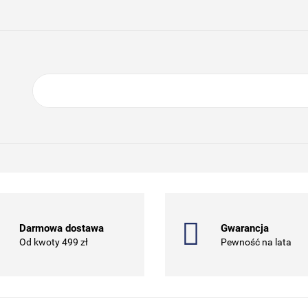
ING
ELEKTRONIKA
AGD
BIURO
GSM
SPO
O NAS
KONTAKT
TRONIKA
AGD
BIURO
GSM
SPORT I TURYSTYKA
DOM 
Darmowa dostawa
Gwarancja
Od kwoty 499 zł
Pewność na lata