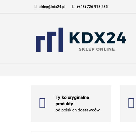
sklep@kdx24.pl
(+48) 726 918 285
KOMPUTERY I GAM
DOM I OGRÓD
KOMPUTERY I GAMING
ELEK
Tylko oryginalne
produkty
od polskich dostawców