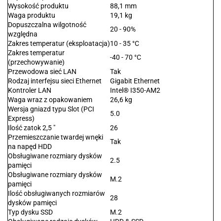
Wysokość produktu
88,1 mm
Waga produktu
19,1 kg
Dopuszczalna wilgotność
20 - 90%
względna
Zakres temperatur (eksploatacja)
10 - 35 °C
Zakres temperatur
-40 - 70 °C
(przechowywanie)
Przewodowa sieć LAN
Tak
Rodzaj interfejsu sieci Ethernet
Gigabit Ethernet
Kontroler LAN
Intel® I350-AM2
Waga wraz z opakowaniem
26,6 kg
Wersja gniazd typu Slot (PCI
5.0
Express)
Ilość zatok 2,5 "
26
Przemieszczanie twardej wnęki
Tak
na napęd HDD
Obsługiwane rozmiary dysków
2.5
pamięci
Obsługiwane rozmiary dysków
M.2
pamięci
Ilość obsługiwanych rozmiarów
28
dysków pamięci
Typ dysku SSD
M.2