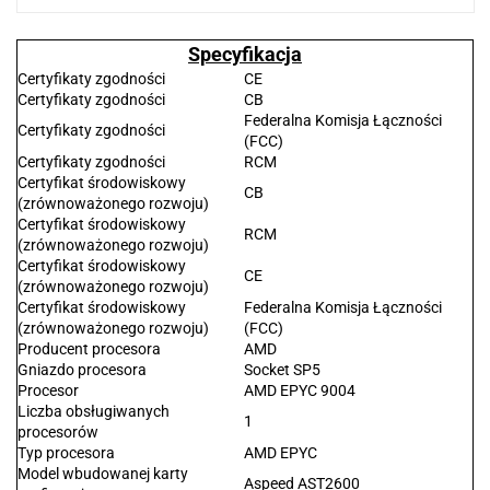
Specyfikacja
Certyfikaty zgodności
CE
Certyfikaty zgodności
CB
Federalna Komisja Łączności
Certyfikaty zgodności
(FCC)
Certyfikaty zgodności
RCM
Certyfikat środowiskowy
CB
(zrównoważonego rozwoju)
Certyfikat środowiskowy
RCM
(zrównoważonego rozwoju)
Certyfikat środowiskowy
CE
(zrównoważonego rozwoju)
Certyfikat środowiskowy
Federalna Komisja Łączności
(zrównoważonego rozwoju)
(FCC)
Producent procesora
AMD
Gniazdo procesora
Socket SP5
Procesor
AMD EPYC 9004
Liczba obsługiwanych
1
procesorów
Typ procesora
AMD EPYC
Model wbudowanej karty
Aspeed AST2600