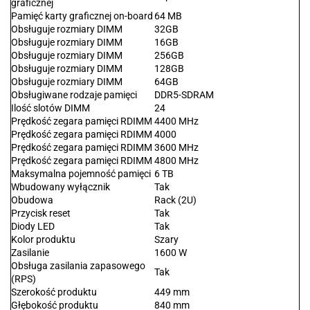
graficznej
Pamięć karty graficznej on-board
64 MB
Obsługuje rozmiary DIMM
32GB
Obsługuje rozmiary DIMM
16GB
Obsługuje rozmiary DIMM
256GB
Obsługuje rozmiary DIMM
128GB
Obsługuje rozmiary DIMM
64GB
Obsługiwane rodzaje pamięci
DDR5-SDRAM
Ilość slotów DIMM
24
Prędkość zegara pamięci RDIMM
4400 MHz
Prędkość zegara pamięci RDIMM
4000
Prędkość zegara pamięci RDIMM
3600 MHz
Prędkość zegara pamięci RDIMM
4800 MHz
Maksymalna pojemność pamięci
6 TB
Wbudowany wyłącznik
Tak
Obudowa
Rack (2U)
Przycisk reset
Tak
Diody LED
Tak
Kolor produktu
Szary
Zasilanie
1600 W
Obsługa zasilania zapasowego
Tak
(RPS)
Szerokość produktu
449 mm
Głębokość produktu
840 mm