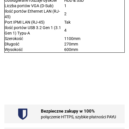
Obsługiwane rodzaje dysków
HDD & SSD
Liczba portów VGA (D-Sub)
1
Ilość portów Ethernet LAN (RJ-
2
45)
Port IPMI LAN (RJ-45)
Tak
Ilość portów USB 3.2 Gen 1 (3.1
4
Gen 1) Typu-A
Szerokość
1100mm
Długość
270mm
Wysokość
600mm
.Bez określenia producenta
Bezpieczne zakupy w 100%
101 INC
połączenie HTTPS, szybkie płatności PAYU