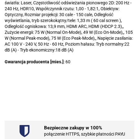
światła: Laser, Częstotliwość odświeżania pionowego 2D: 200 Hz -
240 Hz, HDR10, Współczynnik rzutu: 1,00 - 1,82:1, Obiektyw:
Optyczny, Rozmiar projekcji: 30 cale - 150 cale, Odległość
wyświetlania, tryb szerokokątny/tele: 1,33 m ( 60 cal screen ),
Odległość ogniskowa: 13,9 mm, HDMI ARC, HDMI (HDCP 2.3),,
Zużycie energii: 75 W (Normal On-Mode), 49 W (Eco On-Mode),, 105
W (Normal Peak-mode), 75 W (Eco Peak-Mode),, Napięcie zasilania:
AC 100 V - 240 V, 50 Hz - 60 Hz, Poziom hałasu: Tryb normalny:22
dB (A) - Tryb ekonomiczny:18 dB (A)
Gwarancja producenta [mies.]
: 60
.Bez określenia producenta
Bezpieczne zakupy w 100%
101 INC
połączenie HTTPS, szybkie płatności PAYU