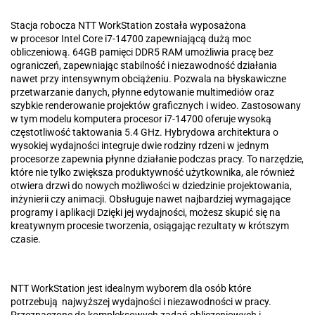
Stacja robocza NTT WorkStation została wyposażona
w procesor Intel Core i7-14700 zapewniającą dużą moc
obliczeniową. 64GB pamięci DDR5 RAM umożliwia pracę bez
ograniczeń, zapewniając stabilność i niezawodność działania
nawet przy intensywnym obciążeniu. Pozwala na błyskawiczne
przetwarzanie danych, płynne edytowanie multimediów oraz
szybkie renderowanie projektów graficznych i wideo. Zastosowany
w tym modelu komputera procesor i7-14700 oferuje wysoką
częstotliwość taktowania 5.4 GHz. Hybrydowa architektura o
wysokiej wydajności integruje dwie rodziny rdzeni w jednym
procesorze zapewnia płynne działanie podczas pracy. To narzędzie,
które nie tylko zwiększa produktywność użytkownika, ale również
otwiera drzwi do nowych możliwości w dziedzinie projektowania,
inżynierii czy animacji. Obsługuje nawet najbardziej wymagające
programy i aplikacji Dzięki jej wydajności, możesz skupić się na
kreatywnym procesie tworzenia, osiągając rezultaty w krótszym
czasie.
NTT WorkStation jest idealnym wyborem dla osób które
potrzebują najwyższej wydajności i niezawodności w pracy.