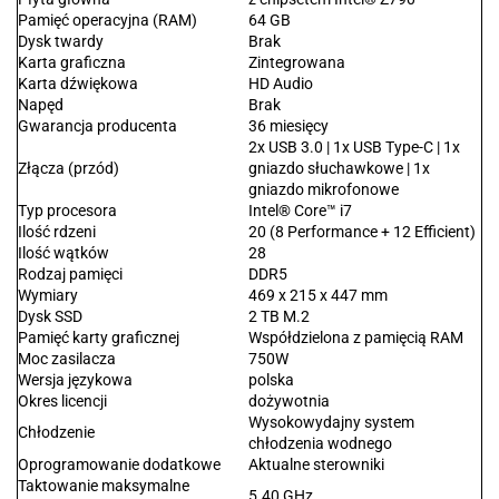
Pamięć operacyjna (RAM)
64 GB
Dysk twardy
Brak
Karta graficzna
Zintegrowana
Karta dźwiękowa
HD Audio
Napęd
Brak
Gwarancja producenta
36 miesięcy
2x USB 3.0 | 1x USB Type-C | 1x
Złącza (przód)
gniazdo słuchawkowe | 1x
gniazdo mikrofonowe
Typ procesora
Intel® Core™ i7
Ilość rdzeni
20 (8 Performance + 12 Efficient)
Ilość wątków
28
Rodzaj pamięci
DDR5
Wymiary
469 x 215 x 447 mm
Dysk SSD
2 TB M.2
Pamięć karty graficznej
Współdzielona z pamięcią RAM
Moc zasilacza
750W
Wersja językowa
polska
Okres licencji
dożywotnia
Wysokowydajny system
Chłodzenie
chłodzenia wodnego
Oprogramowanie dodatkowe
Aktualne sterowniki
Taktowanie maksymalne
5.40 GHz