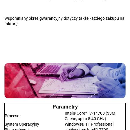
Wspomniany okres gwarancyjny dotyczy także każdego zakupu na
fakturę.
Parametry
Intel® Core™ I7-14700 (33M
Procesor
Cache, up to 5.40 GHz)
System Operacyjny
Windows® 11 Professional
Płyta główna
z chipsetem Intel® Z790