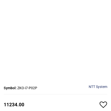
NTT System
Symbol:
ZKO-i7-P02P
11234.00