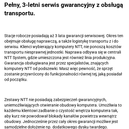
Pełny, 3-letni serwis gwarancyjny z obsługą
transportu.
Stacje robocze posiadają aż 3 lata gwarancji serwisowej. Okres ten
obejmuje obsługę naprawczą, a także logistykę transportu z i do
serwisu. Klienci wybierający komputery NTT, nie ponoszą kosztów
transportu niesprawnej jednostki. Naprawa odbywa się w centrali
NTT System, gdzie umieszczona jest również linia produkcyjna.
Gwarancja obsługiwana jest przez specjalistów, znających
komputery NTT od podszewki. Masz więc pewność, że sprzęt
zostanie przywrócony do funkcjonalności równej tej, jaką posiadał
od początku.
Zestawy NTT nie posiadają zabezpieczeń gwarancyjnych,
uniemożliwiających otwieranie obudowy komputera. Umożliwia to
każdemu klientowi zadbanie o czystość wnętrza komputera tak,
aby kurz nie powodował blokady kanałów powietrza wewnątrz
obudowy. Jednocześnie przez cały okres gwarancji możliwe jest
samodzielne dołożenie np. dodatkowego dysku twardego.