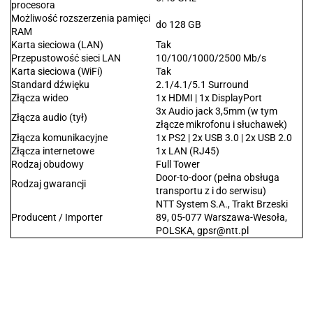
procesora
Możliwość rozszerzenia pamięci
do 128 GB
RAM
Karta sieciowa (LAN)
Tak
Przepustowość sieci LAN
10/100/1000/2500 Mb/s
Karta sieciowa (WiFi)
Tak
Standard dźwięku
2.1/4.1/5.1 Surround
Złącza wideo
1x HDMI | 1x DisplayPort
3x Audio jack 3,5mm (w tym
Złącza audio (tył)
złącze mikrofonu i słuchawek)
Złącza komunikacyjne
1x PS2 | 2x USB 3.0 | 2x USB 2.0
Złącza internetowe
1x LAN (RJ45)
Rodzaj obudowy
Full Tower
Door-to-door (pełna obsługa
Rodzaj gwarancji
transportu z i do serwisu)
NTT System S.A., Trakt Brzeski
Producent / Importer
89, 05-077 Warszawa-Wesoła,
POLSKA, gpsr@ntt.pl
.Bez określenia producenta