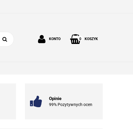
0
KONTO
KOSZYK
Zaloguj się
Zarejestruj się
 I OGRÓD
O NAS
KONTAKT
Dodaj zgłoszenie
Opinie
99% Pozytywnych ocen