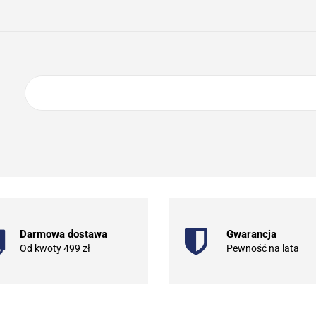
ING
ELEKTRONIKA
AGD
BIURO
GSM
A
DOM I OGRÓD
O NAS
KONTAKT
RONIKA
AGD
BIURO
GSM
SPORT I TURYSTYKA
DOM
Darmowa dostawa
Gwarancja
Od kwoty 499 zł
Pewność na lata