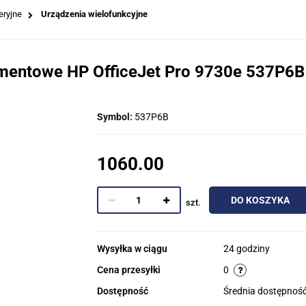
eryjne
Urządzenia wielofunkcyjne
amentowe HP OfficeJet Pro 9730e 537P6B
Symbol:
537P6B
1060.00
DO KOSZYKA
szt.
Wysyłka w ciągu
24 godziny
Cena przesyłki
0
Dostępność
Średnia dostępnoś