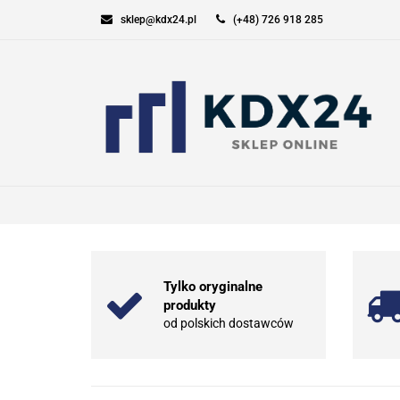
sklep@kdx24.pl
(+48) 726 918 285
KOMPUTERY I GAM
SPORT I TURYSTYK
KOMPUTERY I GAMING
ELEKT
Tylko oryginalne
produkty
od polskich dostawców