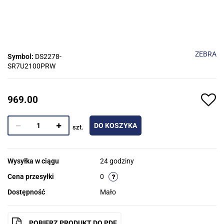
ZEBRA
Symbol:
DS2278-
SR7U2100PRW
969.00
DO KOSZYKA
szt.
Wysyłka w ciągu
24 godziny
Cena przesyłki
0
Dostępność
Mało
POBIERZ PRODUKT DO PDF