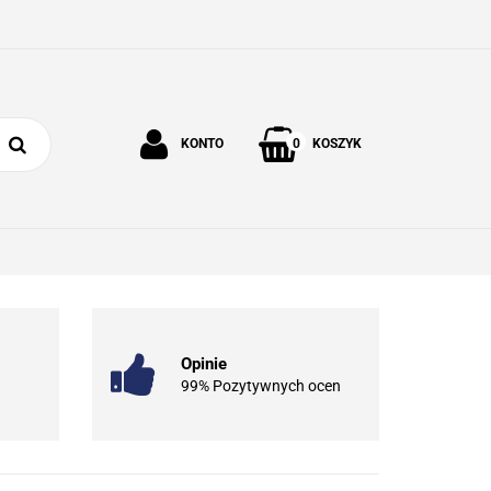
0
KONTO
KOSZYK
Zaloguj się
Zarejestruj się
 I OGRÓD
O NAS
KONTAKT
Dodaj zgłoszenie
Opinie
99% Pozytywnych ocen