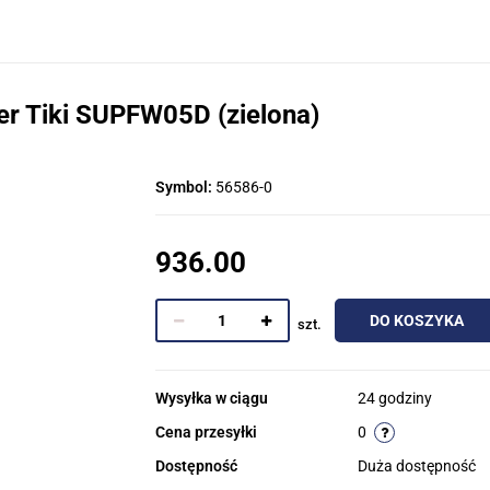
r Tiki SUPFW05D (zielona)
Symbol:
56586-0
936.00
DO KOSZYKA
szt.
Wysyłka w ciągu
24 godziny
Cena przesyłki
0
Dostępność
Duża dostępność