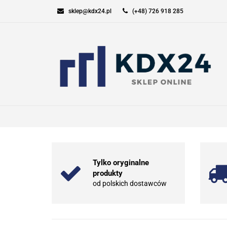
sklep@kdx24.pl
(+48) 726 918 285
KOMPUTERY I GAM
SPORT I TURYSTYK
KOMPUTERY I GAMING
ELEKT
Tylko oryginalne
produkty
od polskich dostawców