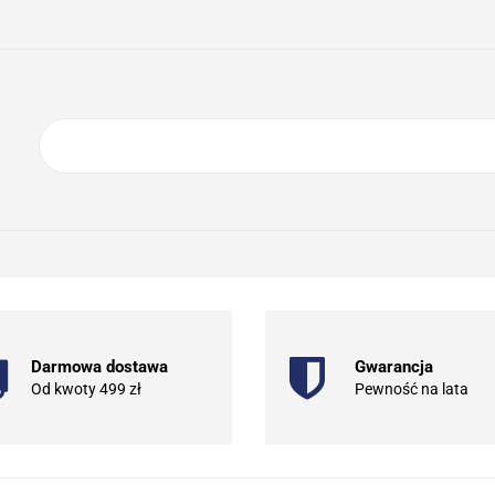
ING
ELEKTRONIKA
AGD
BIURO
GSM
A
DOM I OGRÓD
O NAS
KONTAKT
RONIKA
AGD
BIURO
GSM
SPORT I TURYSTYKA
DOM
Darmowa dostawa
Gwarancja
Od kwoty 499 zł
Pewność na lata