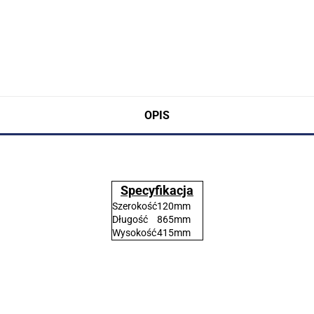
OPIS
Specyfikacja
Szerokość
120mm
Długość
865mm
Wysokość
415mm