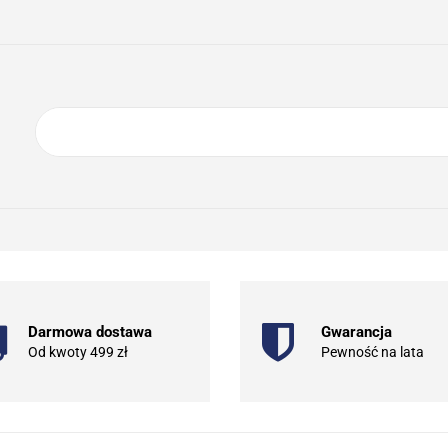
ING
ELEKTRONIKA
AGD
BIURO
GSM
A
DOM I OGRÓD
O NAS
KONTAKT
RONIKA
AGD
BIURO
GSM
SPORT I TURYSTYKA
DOM
Darmowa dostawa
Gwarancja
Od kwoty 499 zł
Pewność na lata