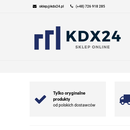
sklep@kdx24.pl
(+48) 726 918 285
KOMPUTERY I GAM
SPORT I TURYSTYK
KOMPUTERY I GAMING
ELEKT
Tylko oryginalne
produkty
od polskich dostawców