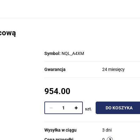
icową
Symbol:
NQL_A4XM
Gwarancja
24 miesięcy
954.00
DO KOSZYKA
szt.
Wysyłka w ciągu
3 dni
Cena przesyłki
0