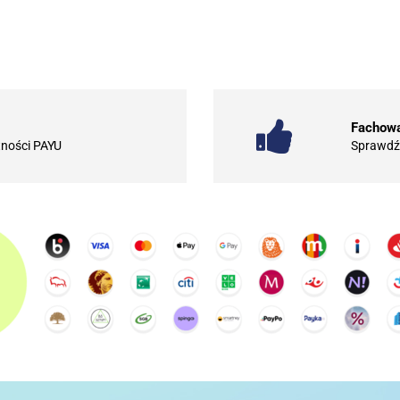
.Bez określenia producenta
101 INC
Fachowa
tności PAYU
Sprawdź 
10BAR
3COM