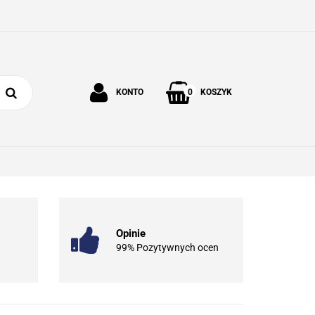
0
KONTO
KOSZYK
Zaloguj się
Zarejestruj się
 I OGRÓD
O NAS
KONTAKT
Dodaj zgłoszenie
Opinie
99% Pozytywnych ocen