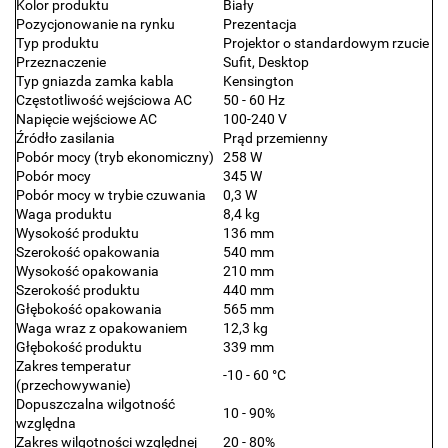
Kolor produktu
Biały
Pozycjonowanie na rynku
Prezentacja
Typ produktu
Projektor o standardowym rzucie
Przeznaczenie
Sufit, Desktop
Typ gniazda zamka kabla
Kensington
Częstotliwość wejściowa AC
50 - 60 Hz
Napięcie wejściowe AC
100-240 V
Źródło zasilania
Prąd przemienny
Pobór mocy (tryb ekonomiczny)
258 W
Pobór mocy
345 W
Pobór mocy w trybie czuwania
0,3 W
Waga produktu
8,4 kg
Wysokość produktu
136 mm
Szerokość opakowania
540 mm
Wysokość opakowania
210 mm
Szerokość produktu
440 mm
Głębokość opakowania
565 mm
Waga wraz z opakowaniem
12,3 kg
Głębokość produktu
339 mm
Zakres temperatur
-10 - 60 °C
(przechowywanie)
Dopuszczalna wilgotność
10 - 90%
względna
Zakres wilgotności względnej
20 - 80%