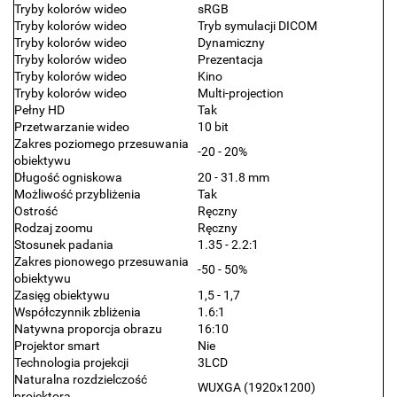
Tryby kolorów wideo
sRGB
Tryby kolorów wideo
Tryb symulacji DICOM
Tryby kolorów wideo
Dynamiczny
Tryby kolorów wideo
Prezentacja
Tryby kolorów wideo
Kino
Tryby kolorów wideo
Multi-projection
Pełny HD
Tak
Przetwarzanie wideo
10 bit
Zakres poziomego przesuwania
-20 - 20%
obiektywu
Długość ogniskowa
20 - 31.8 mm
Możliwość przybliżenia
Tak
Ostrość
Ręczny
Rodzaj zoomu
Ręczny
Stosunek padania
1.35 - 2.2:1
Zakres pionowego przesuwania
-50 - 50%
obiektywu
Zasięg obiektywu
1,5 - 1,7
Współczynnik zbliżenia
1.6:1
Natywna proporcja obrazu
16:10
Projektor smart
Nie
Technologia projekcji
3LCD
Naturalna rozdzielczość
WUXGA (1920x1200)
projektora