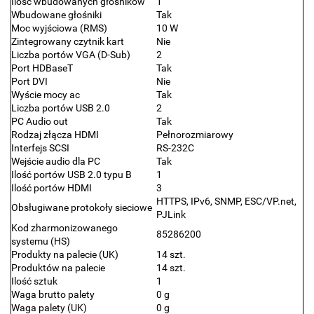
Ilość wbudowanych głośników
1
Wbudowane głośniki
Tak
Moc wyjściowa (RMS)
10 W
Zintegrowany czytnik kart
Nie
Liczba portów VGA (D-Sub)
2
Port HDBaseT
Tak
Port DVI
Nie
Wyście mocy ac
Tak
Liczba portów USB 2.0
2
PC Audio out
Tak
Rodzaj złącza HDMI
Pełnorozmiarowy
Interfejs SCSI
RS-232C
Wejście audio dla PC
Tak
Ilość portów USB 2.0 typu B
1
Ilość portów HDMI
3
HTTPS, IPv6, SNMP, ESC/VP.net,
Obsługiwane protokoły sieciowe
PJLink
Kod zharmonizowanego
85286200
systemu (HS)
Produkty na palecie (UK)
14 szt.
Produktów na palecie
14 szt.
Ilość sztuk
1
Waga brutto palety
0 g
Waga palety (UK)
0 g