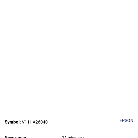
EPSON
Symbol:
V11HA26040
Gwarancja
24 miesięcy