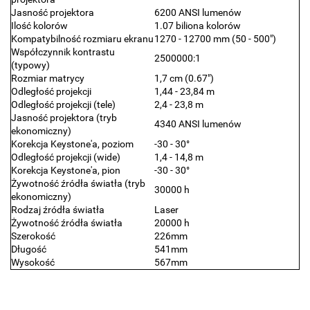
Jasność projektora
6200 ANSI lumenów
Ilość kolorów
1.07 biliona kolorów
Kompatybilność rozmiaru ekranu
1270 - 12700 mm (50 - 500")
Współczynnik kontrastu
2500000:1
(typowy)
Rozmiar matrycy
1,7 cm (0.67")
Odległość projekcji
1,44 - 23,84 m
Odległość projekcji (tele)
2,4 - 23,8 m
Jasność projektora (tryb
4340 ANSI lumenów
ekonomiczny)
Korekcja Keystone'a, poziom
-30 - 30°
Odległość projekcji (wide)
1,4 - 14,8 m
Korekcja Keystone'a, pion
-30 - 30°
Żywotność źródła światła (tryb
30000 h
ekonomiczny)
Rodzaj źródła światła
Laser
Żywotność źródła światła
20000 h
Szerokość
226mm
Długość
541mm
Wysokość
567mm