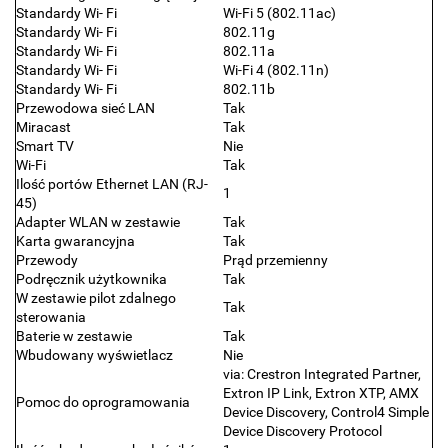
Standardy Wi- Fi
Wi-Fi 5 (802.11ac)
Standardy Wi- Fi
802.11g
Standardy Wi- Fi
802.11a
Standardy Wi- Fi
Wi-Fi 4 (802.11n)
Standardy Wi- Fi
802.11b
Przewodowa sieć LAN
Tak
Miracast
Tak
Smart TV
Nie
Wi-Fi
Tak
Ilość portów Ethernet LAN (RJ-
1
45)
Adapter WLAN w zestawie
Tak
Karta gwarancyjna
Tak
Przewody
Prąd przemienny
Podręcznik użytkownika
Tak
W zestawie pilot zdalnego
Tak
sterowania
Baterie w zestawie
Tak
Wbudowany wyświetlacz
Nie
via: Crestron Integrated Partner,
Extron IP Link, Extron XTP, AMX
Pomoc do oprogramowania
Device Discovery, Control4 Simple
Device Discovery Protocol