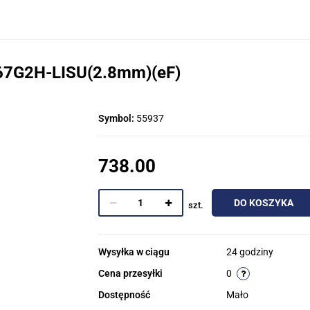
167G2H-LISU(2.8mm)(eF)
Symbol:
55937
738.00
DO KOSZYKA
szt.
Wysyłka w ciągu
24 godziny
Cena przesyłki
0
Dostępność
Mało