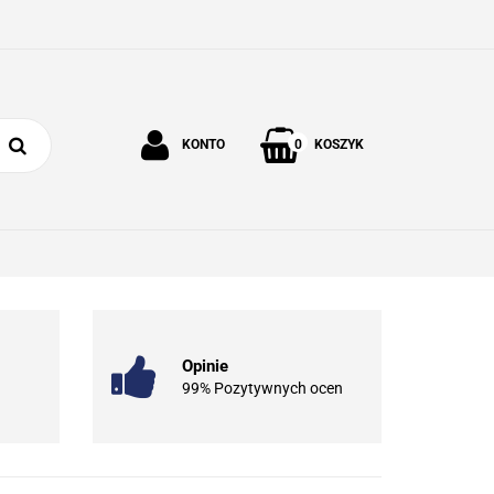
0
KONTO
KOSZYK
Zaloguj się
Zarejestruj się
 I OGRÓD
O NAS
KONTAKT
Dodaj zgłoszenie
Opinie
99% Pozytywnych ocen