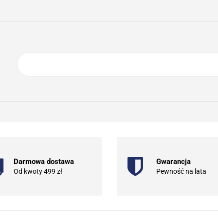
ING
ELEKTRONIKA
AGD
BIURO
GSM
A
DOM I OGRÓD
O NAS
KONTAKT
RONIKA
AGD
BIURO
GSM
SPORT I TURYSTYKA
DOM
Darmowa dostawa
Gwarancja
Od kwoty 499 zł
Pewność na lata