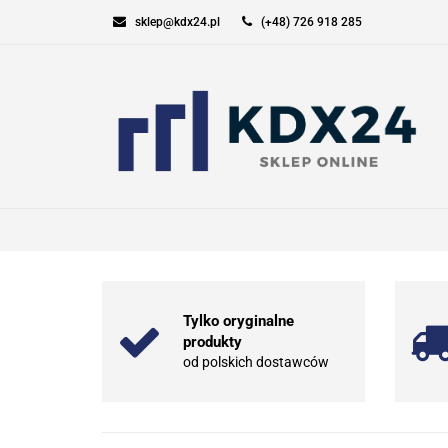
sklep@kdx24.pl
(+48) 726 918 285
KOMPUTERY I GAM
SPORT I TURYSTYK
KOMPUTERY I GAMING
ELEKT
Tylko oryginalne
produkty
od polskich dostawców