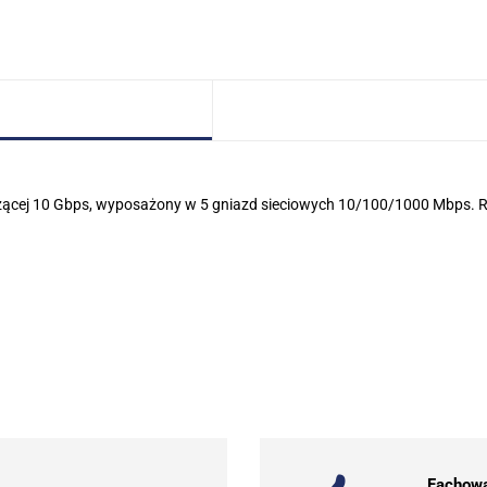
zącej 10 Gbps, wyposażony w 5 gniazd sieciowych 10/100/1000 Mbps. R
.Bez określenia producenta
101 INC
Fachowa