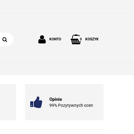
0
KONTO
KOSZYK
Zaloguj się
Zarejestruj się
 I OGRÓD
O NAS
KONTAKT
Dodaj zgłoszenie
Opinie
99% Pozytywnych ocen