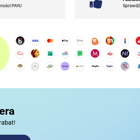
tności PAYU
Sprawdź 
10BAR
3COM
3DCONNECTION
era
rabat!