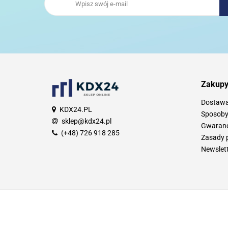
Zakup
Dostaw
KDX24.PL
Sposoby
sklep@kdx24.pl
Gwarancj
(+48) 726 918 285
Zasady 
Newslet