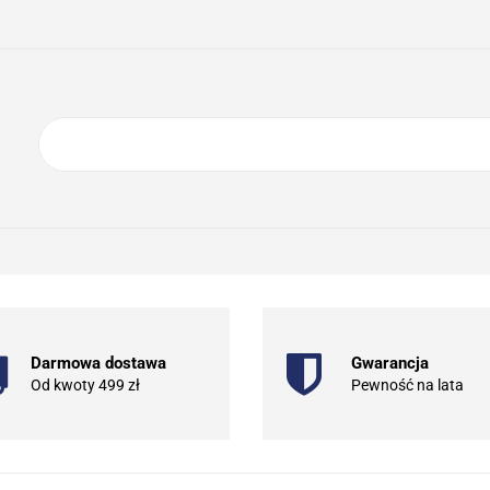
ING
ELEKTRONIKA
AGD
BIURO
GSM
A
DOM I OGRÓD
O NAS
KONTAKT
RONIKA
AGD
BIURO
GSM
SPORT I TURYSTYKA
DOM
Darmowa dostawa
Gwarancja
Od kwoty 499 zł
Pewność na lata