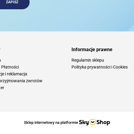
3DCONNEXION
3Doodler
y
Informacje prawne
a
Regulamin sklepu
 Płatności
Polityka prywatności i Cookies
e i reklamacja
3M
przyjmowania zwrotów
ter
3MK
Sklep internetowy na platformie