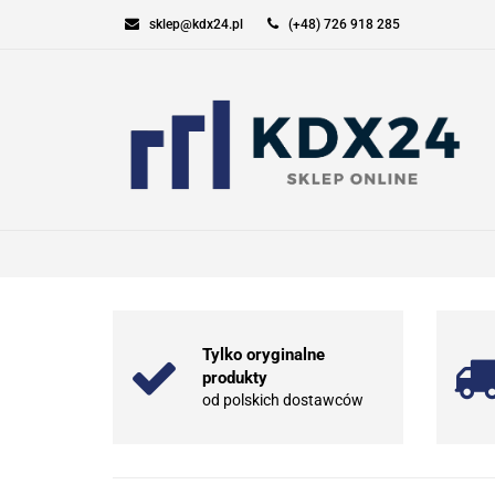
sklep@kdx24.pl
(+48) 726 918 285
KOMPUTERY I GAM
SPORT I TURYSTYK
KOMPUTERY I GAMING
ELEKT
Tylko oryginalne
produkty
od polskich dostawców