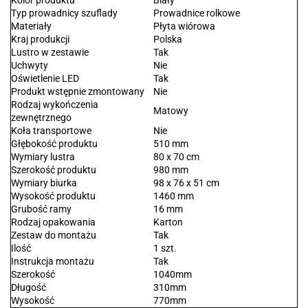
Kolor produktu
Biały
Typ prowadnicy szuflady
Prowadnice rolkowe
Materiały
Płyta wiórowa
Kraj produkcji
Polska
Lustro w zestawie
Tak
Uchwyty
Nie
Oświetlenie LED
Tak
Produkt wstępnie zmontowany
Nie
Rodzaj wykończenia
Matowy
zewnętrznego
Koła transportowe
Nie
Głębokość produktu
510 mm
Wymiary lustra
80 x 70 cm
Szerokość produktu
980 mm
Wymiary biurka
98 x 76 x 51 cm
Wysokość produktu
1460 mm
Grubość ramy
16 mm
Rodzaj opakowania
Karton
Zestaw do montażu
Tak
Ilość
1 szt.
Instrukcja montażu
Tak
Szerokość
1040mm
Długość
310mm
Wysokość
770mm